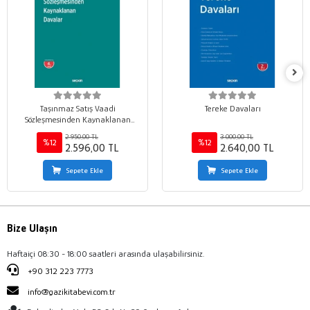
Taşınmaz Satış Vaadi
Tereke Davaları
Sözleşmesinden Kaynaklanan
Davalar
2.950,00 TL
3.000,00 TL
%12
%12
2.596,00 TL
2.640,00 TL
Sepete Ekle
Sepete Ekle
Bize Ulaşın
Haftaiçi 08:30 - 18:00 saatleri arasında ulaşabilirsiniz.
+90 312 223 7773
info@gazikitabevi.com.tr