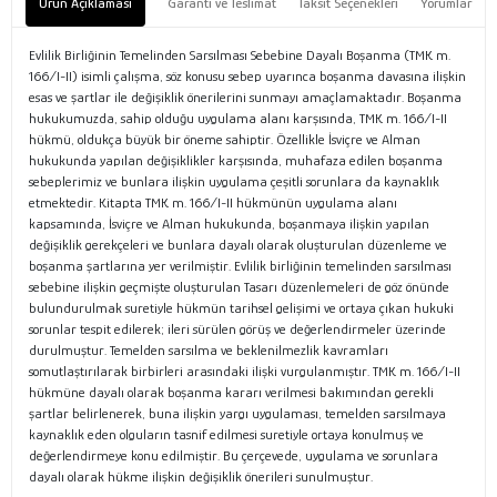
Ürün Açıklaması
Garanti ve Teslimat
Taksit Seçenekleri
Yorumlar
Evlilik Birliğinin Temelinden Sarsılması Sebebine Dayalı Boşanma (TMK m.
166/I-II) isimli çalışma, söz konusu sebep uyarınca boşanma davasına ilişkin
esas ve şartlar ile değişiklik önerilerini sunmayı amaçlamaktadır. Boşanma
hukukumuzda, sahip olduğu uygulama alanı karşısında, TMK m. 166/I-II
hükmü, oldukça büyük bir öneme sahiptir. Özellikle İsviçre ve Alman
hukukunda yapılan değişiklikler karşısında, muhafaza edilen boşanma
sebeplerimiz ve bunlara ilişkin uygulama çeşitli sorunlara da kaynaklık
etmektedir. Kitapta TMK m. 166/I-II hükmünün uygulama alanı
kapsamında, İsviçre ve Alman hukukunda, boşanmaya ilişkin yapılan
değişiklik gerekçeleri ve bunlara dayalı olarak oluşturulan düzenleme ve
boşanma şartlarına yer verilmiştir. Evlilik birliğinin temelinden sarsılması
sebebine ilişkin geçmişte oluşturulan Tasarı düzenlemeleri de göz önünde
bulundurulmak suretiyle hükmün tarihsel gelişimi ve ortaya çıkan hukuki
sorunlar tespit edilerek; ileri sürülen görüş ve değerlendirmeler üzerinde
durulmuştur. Temelden sarsılma ve beklenilmezlik kavramları
somutlaştırılarak birbirleri arasındaki ilişki vurgulanmıştır. TMK m. 166/I-II
hükmüne dayalı olarak boşanma kararı verilmesi bakımından gerekli
şartlar belirlenerek, buna ilişkin yargı uygulaması, temelden sarsılmaya
kaynaklık eden olguların tasnif edilmesi suretiyle ortaya konulmuş ve
değerlendirmeye konu edilmiştir. Bu çerçevede, uygulama ve sorunlara
dayalı olarak hükme ilişkin değişiklik önerileri sunulmuştur.