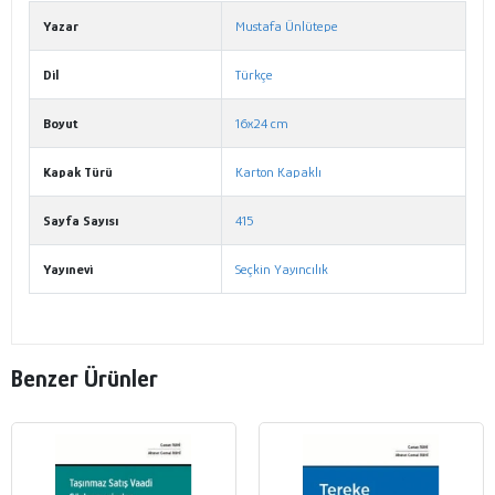
Yazar
Mustafa Ünlütepe
Dil
Türkçe
Boyut
16x24 cm
Kapak Türü
Karton Kapaklı
Sayfa Sayısı
415
Yayınevi
Seçkin Yayıncılık
Benzer Ürünler