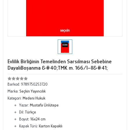
Evlilik Birliğinin Temelinden Sarsılması Sebebine
DayalıBoşanma &#40;TMK m. 166/I–II&#41;
Barkod:
9789750253720
Marka:
Seçkin Yayıncılık
Kategori:
Medeni Hukuk
Yazar:
Mustafa Ünlütepe
Dil:
Türkçe
Boyut:
16x24 cm
Kapak Türü:
Karton Kapaklı