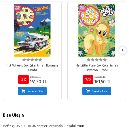
Hot Wheels Çok Çıkartmalı Boyama
My Little Pony Çok Çıkartmalı
Kitabı
Boyama Kitabı
190,00 TL
190,00 TL
%15
%15
161,50 TL
161,50 TL
Sepete Ekle
Sepete Ekle
Bize Ulaşın
Haftaiçi 08:30 - 18:00 saatleri arasında ulaşabilirsiniz.