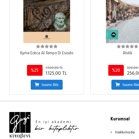
Kyme Eolica Al Tempo Di Esiodo
Ahilik
1.500,00 TL
320,00 
%25
%20
1.125,00 TL
256,0
Sepete Ekle
Sepete Ekl
Kurumsal
Hakkımızda