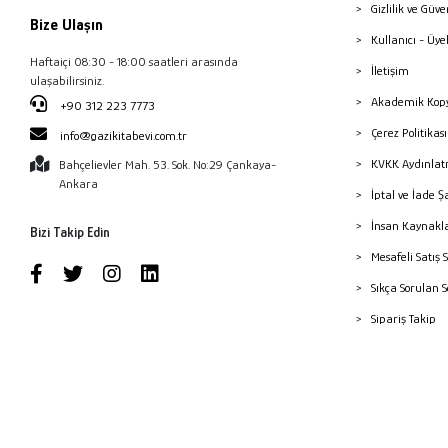
Gizlilik ve Güve
Bize Ulaşın
Kullanıcı - Üye
Haftaiçi 08:30 - 18:00 saatleri arasında
İletişim
ulaşabilirsiniz.
Akademik Kopy
+90 312 223 7773
Çerez Politika
info@gazikitabevi.com.tr
KVKK Aydınlat
Bahçelievler Mah. 53. Sok. No:29 Çankaya-
Ankara
İptal ve İade Ş
İnsan Kaynakl
Bizi Takip Edin
Mesafeli Satış 
Sıkça Sorulan 
Sipariş Takip
Havale Bildiri
Yayınevleri