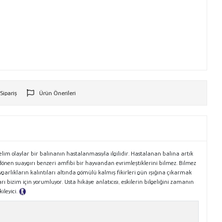
 Sipariş
Ürün Önerileri
r
im olaylar bir balinanın hastalanmasıyla ilgilidir. Hastalanan balina artık
dönen suaygırı benzeri amfibi bir hayvandan evrimleştiklerini bilmez. Bilmez
ygarlıkların kalıntıları altında gömülü kalmış fikirleri gün ışığına çıkarmak
 bizim için yorumluyor. Usta hikâye anlatıcısı, eskilerin bilgeliğini zamanın
ileyici.
Tanıtım Metni