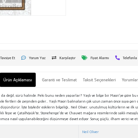
Tavsiye Et
Yorum Yaz
Karşılaştır
Fiyat Alarmı
Telefonla
Ürün Açıklaması
Garanti ve Teslimat
Taksit Seçenekleri
Yorumla
 değil, sürü halinde. Peki bunu neden yaparlar? Yaşlı ve bilge bir Maori’ye göre bu el
e fertleri de peşinden gider... Yaşlı Maori balinaların çok uzun zaman önce suya geri 
şündürür. İşte böyledir eskilerin bilgeliği… Neil Oliver, unutulmuş kültürlerin ve ilk u
kli Tepe ve Çatalhöyük’te, Stonehenge’de ve Chauvet mağara resimlerinde saklı mesajları
ımıza nasıl uygulanabileceğini düşünmeye davet ediyor. Sonuç güçlü, ilham verici ve etk
Neil Oliver