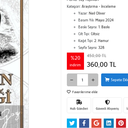
Kategori:
Araştırma - İnceleme
Yazar:
Neil Oliver
Basım Yılı:
Mayıs 2024
Baskı Sayısı:
1. Baskı
Cilt Tipi:
Ciltsiz
Kağıt Tipi:
2. Hamur
Sayfa Sayısı:
328
450,00 TL
%20
360,00 TL
indirim
Sepete Ekl
Favorilerime ekle
Hızlı Gönderi
Güvenli Alışveriş