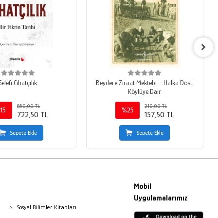
Selefi Cihatçılık
Beydere Ziraat Mektebi – Halka Dost,
Köylüye Dair
850,00 TL
210,00 TL
15
%25
722,50 TL
157,50 TL
Sepete Ekle
Sepete Ekle
Mobil
Uygulamalarımız
Sosyal Bilimler Kitapları