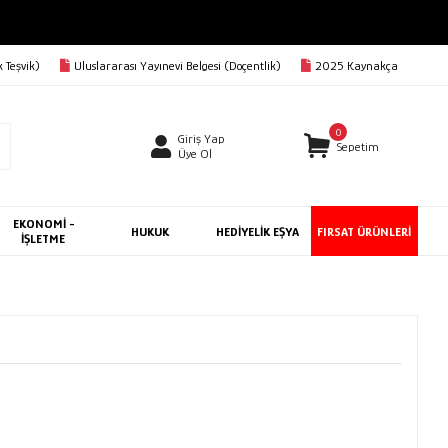
 Teşvik)
Uluslararası Yayınevi Belgesi (Doçentlik)
2025 Kaynakça
0
Giriş Yap
Sepetim
Üye Ol
EKONOMİ -
HUKUK
HEDİYELİK EŞYA
FIRSAT ÜRÜNLERİ
İŞLETME