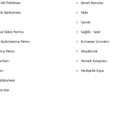
nlik Politikası
Genel Konular
lik Sözleşmesi
Hobi
Sanat
a Talep Formu
Sağlık - Spor
sı Aydınlatma Metni
Kırtasiye Ürünleri
ma Metni
Akademik
artları
Yemek Kitapları
arı
Hediyelik Eşya
Sözleşmesi
Sorular
mleri