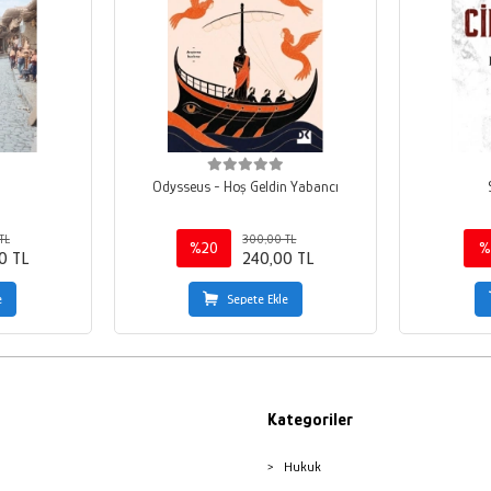
Odysseus - Hoş Geldin Yabancı
TL
300,00 TL
%20
%
0 TL
240,00 TL
e
Sepete Ekle
Kategoriler
Hukuk