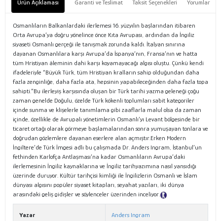
Ürün Açıklaması
Garanti ve Teslimat
Taksit Seçenekleri
Yorumlar
Osmanlıların Balkanlardaki ilerlemesi 16. yüzyılın başlarından itibaren
Orta Avrupa’ya doğru yönelince önce Kıta Avrupası, ardından da İngiliz
siyaseti Osmanlı gerçeği ile tanışmak zorunda kaldı. İtalyan sınırına
dayanan Osmanlılara karşı Avrupa’da İspanya’nın, Fransa’nın ve hatta
tüm Hristiyan âleminin dahi karşı koyamayacağı algısı oluştu. Çünkü kendi
ifadeleriyle “Büyük Türk, tüm Hristiyan kralların sahip olduğundan daha
fazla zenginliğe, daha fazla ata, hepsinin yapabileceğinden daha fazla topa
sahipti.”Bu ilerleyiş karşısında oluşan bir Türk tarihi yazma geleneği çoğu
zaman genelde Doğulu, özelde Türk kökenli toplumları sabit kategoriler
içinde sunma ve klişelerle tanımlama gibi zaaflarla malul olsa da zaman
içinde, özellikle de Avrupalı yönetimlerin Osmanlı’yı Levant bölgesinde bir
ticaret ortağı olarak görmeye başlamalarından sonra yumuşayan tonlara ve
doğrudan gözlemlere dayanan eserlere alan açmıştır.Erken Modern
İngiltere’de Türk İmgesi adlı bu çalışmada Dr. Anders Ingram, İstanbul’un
fethinden Karlofça Antlaşması’na kadar Osmanlıların Avrupa’daki
ilerlemesinin İngiliz kaynaklarına ve İngiliz tarihyazımına nasıl yansıdığı
üzerinde duruyor. Kültür tarihçisi kimliği ile İngilizlerin Osmanlı ve İslam
dünyası algısını popüler siyaset kitapları, seyahat yazıları, iki dünya
arasındaki geliş gidişler ve söylenceler üzerinden inceliyor.
Tanıtım Metni
Yazar
Anders Ingram