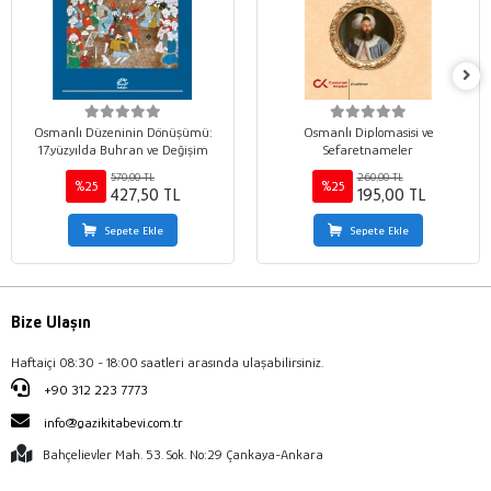
Osmanlı Düzeninin Dönüşümü:
Osmanlı Diplomasisi ve
17.yüzyılda Buhran ve Değişim
Sefaretnameler
570,00 TL
260,00 TL
%25
%25
427,50 TL
195,00 TL
Sepete Ekle
Sepete Ekle
Bize Ulaşın
Haftaiçi 08:30 - 18:00 saatleri arasında ulaşabilirsiniz.
+90 312 223 7773
info@gazikitabevi.com.tr
Bahçelievler Mah. 53. Sok. No:29 Çankaya-Ankara