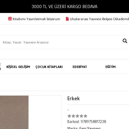
3000 TL VE ÜZERİ KARGO BEDAVA
Kitabımı Yayınlatmak İstiyorum
Uluslararası Yayınevi Belgesi (Akademik
E
KİŞİSEL GELİŞİM
ÇOCUK KİTAPLARI
EDEBİYAT
EĞİTİM
R
Erkek
-
Barkod:
9789758817238
Marka:
Ganj Yayınevi