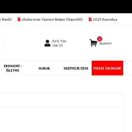
 Teşvik)
Uluslararası Yayınevi Belgesi (Doçentlik)
2025 Kaynakça
0
Giriş Yap
Sepetim
Üye Ol
EKONOMİ -
HUKUK
HEDİYELİK EŞYA
FIRSAT ÜRÜNLERİ
İŞLETME