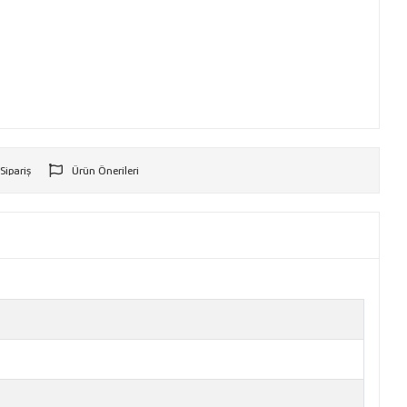
 Sipariş
Ürün Önerileri
r