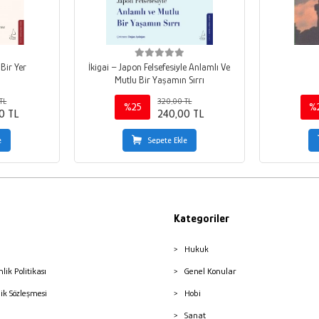
Bir Yer
İkigai – Japon Felsefesiyle Anlamlı Ve
Mutlu Bir Yaşamın Sırrı
TL
320,00 TL
%25
%
0 TL
240,00 TL
e
Sepete Ekle
Kategoriler
Hukuk
nlik Politikası
Genel Konular
lik Sözleşmesi
Hobi
Sanat