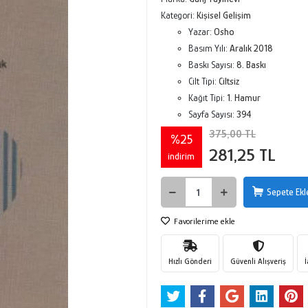
Kategori:
Kişisel Gelişim
Yazar:
Osho
Basım Yılı:
Aralık 2018
Baskı Sayısı:
8. Baskı
Cilt Tipi:
Ciltsiz
Kağıt Tipi:
1. Hamur
Sayfa Sayısı:
394
375,00 TL
%25
281,25 TL
indirim
Sepete Ekl
Favorilerime ekle
Hızlı Gönderi
Güvenli Alışveriş