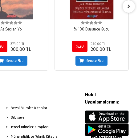
Az Seçilen Yol
% 100 Düşünce Gücü
375,00 TL
250,00 TL
20
%20
300,00 TL
200,00 TL
Sepete Ekle
Sepete Ekle
Mobil
Uygulamalarımız
Sosyal Bilimler Kitapları
Bilgisayar
Temel Bilimler Kitapları
Mühendislik ve Teknik Kitaplar