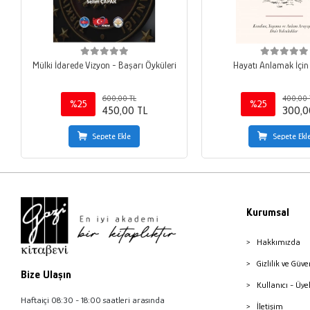
Mülki İdarede Vizyon - Başarı Öyküleri
Hayatı Anlamak İçin 
600,00 TL
400,00 
%25
%25
450,00 TL
300,0
Sepete Ekle
Sepete Ekl
Kurumsal
Hakkımızda
Gizlilik ve Güve
Bize Ulaşın
Kullanıcı - Üye
Haftaiçi 08:30 - 18:00 saatleri arasında
İletişim