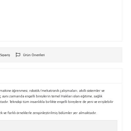
 Sipariş
Ürün Önerileri
r
, makine öğrenmesi, robotik/mekatronik çalışmaları, akıllı sistemler ve
reç aynı zamanda engelli bireylerin temel Hakları olan eğitime, sağlık
r. Teknoloji tüm insanlıkla birlikte engelli bireylere de yeni ve erişilebilir
ek ve farklı örneklerle zenginleştirilmiş bölümler yer almaktadır.