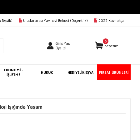
 Teşvik)
Uluslararası Yayınevi Belgesi (Doçentlik)
2025 Kaynakça
0
Giriş Yap
Sepetim
Üye Ol
EKONOMİ -
HUKUK
HEDİYELİK EŞYA
FIRSAT ÜRÜNLERİ
İŞLETME
loji Işığında Yaşam