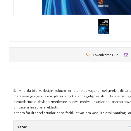
Favorilerime Ekle
Son yıllarda bilgi ve iletişim teknolojileri alanında yaşanan gelişmeler, dijit
metaverse gibi yeni teknolojilerin bir çok alanda gelişmesi ile birlikte artık 
hizmetlerine, e-devlet hizmetlerine, bilgiye, medya unsurlarına, kısacası hayatı
bir yaşam fırsatı vermektedir.
Kitapta farklı engel gruplarına ve farklı ihtiyaçlara yönelik olarak yapılmış, 
Yazar
M