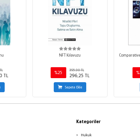
umu
NFT Kılavuzu
Comparative
TL
395,00 TL
%25
%
0 TL
296,25 TL
e
Sepete Ekle
Kategoriler
Hukuk