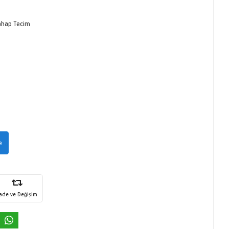
ahap Tecim
e
İade ve Değişim