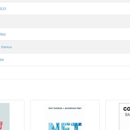
023
iltsiz
. Hamur
94