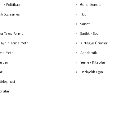
nlik Politikası
Genel Konular
lik Sözleşmesi
Hobi
Sanat
a Talep Formu
Sağlık - Spor
sı Aydınlatma Metni
Kırtasiye Ürünleri
ma Metni
Akademik
artları
Yemek Kitapları
arı
Hediyelik Eşya
Sözleşmesi
Sorular
mleri