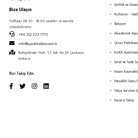
Gizlilik ve Güve
Bize Ulaşın
Kullanıcı - Üye
Haftaiçi 08:30 - 18:00 saatleri arasında
İletişim
ulaşabilirsiniz.
Akademik Kopy
+90 312 223 7773
Çerez Politika
info@gazikitabevi.com.tr
KVKK Aydınlat
Bahçelievler Mah. 53. Sok. No:29 Çankaya-
Ankara
İptal ve İade Ş
İnsan Kaynakl
Bizi Takip Edin
Mesafeli Satış 
Sıkça Sorulan 
Sipariş Takip
Havale Bildiri
Yayınevleri