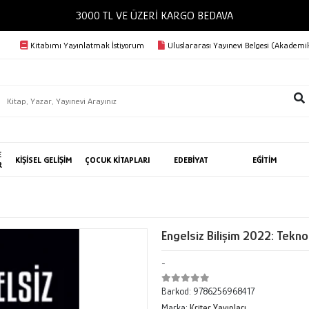
3000 TL VE ÜZERİ KARGO BEDAVA
Kitabımı Yayınlatmak İstiyorum
Uluslararası Yayınevi Belgesi (Akademik
E
KİŞİSEL GELİŞİM
ÇOCUK KİTAPLARI
EDEBİYAT
EĞİTİM
R
Engelsiz Bilişim 2022: Tekno
-
Barkod:
9786256968417
Marka:
Kriter Yayınları