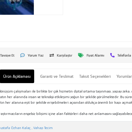
Tavsiye Et
Yorum Yaz
Karşılaştır
Fiyat Alarmı
Telefonla
Ürün Açıklaması
Garanti ve Teslimat
Taksit Seçenekleri
Yorumla
al dönüşüm çalışmaları ile birlikte bir çok hizmetin dijital ortama taşınması, yapay zeka
hayatın her alanında insan ve teknoloji etkileşimi yoğun bir şekilde görülmektedir. Bu sü
n her alanına eşit bir şekilde erişebilmeleri açısından oldukça önemli bir kapı açmaktadı
araştırmacıların engelsiz bilişimi içine alan faktörleri daha net anlamasını sağlayabilec
ustafa Özhan Kalaç
,
Vahap Tecim