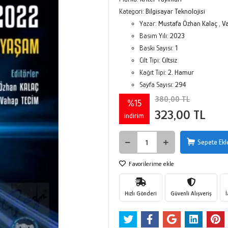
Kategori:
Bilgisayar Teknolojisi
Yazar:
Mustafa Özhan Kalaç
,
V
Basım Yılı:
2023
Baskı Sayısı:
1
Cilt Tipi:
Ciltsiz
Kağıt Tipi:
2. Hamur
Sayfa Sayısı:
294
380,00 TL
%15
323,00 TL
indirim
Sepete Ekl
Favorilerime ekle
Hızlı Gönderi
Güvenli Alışveriş