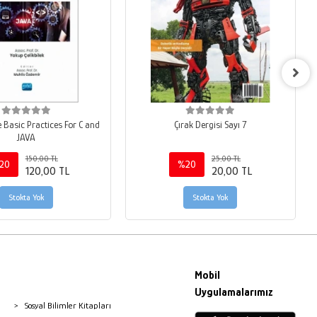
 Basic Practices For C and
Çırak Dergisi Sayı 7
JAVA
150,00 TL
25,00 TL
20
%20
120,00 TL
20,00 TL
Stokta Yok
Stokta Yok
Mobil
Uygulamalarımız
Sosyal Bilimler Kitapları