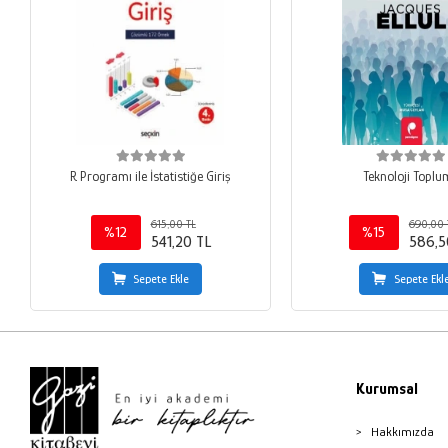
R Programı ile İstatistiğe Giriş
Teknoloji Topl
615,00 TL
690,00 
%12
%15
541,20 TL
586,5
Sepete Ekle
Sepete Ekl
Kurumsal
Hakkımızda