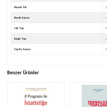
Basım Yılı
2
Baskı Sayısı
1
Cilt Tipi
C
Kağıt Tipi
2
Sayfa Sayısı
2
Benzer Ürünler