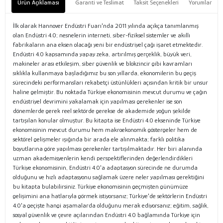
Ürün Açıklaması
Garanti ve Teslimat
Taksit Seçenekleri
Yorumlar
İlk olarak Hannover Endüstri Fuarı'nda 2011 yılında açıkça tanımlanmış
olan Endüstri 4.0; nesnelerin interneti, siber-fiziksel sistemler ve akıllı
fabrikaların ana eksen olacağı yeni bir endüstriyel çağı işaret etmektedir.
Endüstri 4.0 kapsamında yapay zeka, artırılmış gerçeklik, büyük veri,
makineler arası etkileşim, siber güvenlik ve blokzincir gibi kavramları
sıklıkla kullanmaya başladığımız bu son yıllarda, ekonomilerin bu geçiş
sürecindeki performansları rekabetçi üstünlükleri açısından kritik bir unsur
haline gelmiştir. Bu noktada Türkiye ekonomisinin mevcut durumu ve çağın
endüstriyel devrimini yakalamak için yapılması gerekenler ise son
dönemlerde gerek reel sektörde gerekse de akademide yoğun şekilde
tartışılan konular olmuştur. Bu kitapta ise Endüstri 4.0 ekseninde Türkiye
ekonomisinin mevcut durumu hem makroekonomik göstergeler hem de
sektörel gelişmeler ışığında bir arada ele alınmakta; farklı politika
boyutlarına göre yapılması gerekenler tartışılmaktadır. Her biri alanında
uzman akademisyenlerin kendi perspektiflerinden değerlendirdikleri
Türkiye ekonomisinin, Endüstri 4.0'a adaptasyon sürecinde ne durumda
olduğunu ve hızlı adaptasyonu sağlamak üzere neler yapılması gerektiğini
bu kitapta bulabilirsiniz. Türkiye ekonomisinin geçmişten günümüze
gelişimini ana hatlarıyla görmek istiyorsanız; Türkiye'de sektörlerin Endüstri
4.0'a geçişte hangi aşamalarda olduğunu merak ediyorsanız; eğitim, sağlık,
sosyal güvenlik ve çevre açılarından Endüstri 4.0 bağlamında Türkiye için