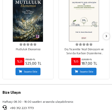
Mutluluk Ekonomisi
Dış Ticarette Yeşil Dönüşüm ve
Sınırda Karbon Düzenleme
Mekanizması
700,00 TL
220,00 TL
%25
%15
525,00 TL
187,00 TL
Sepete Ekle
Sepete Ekle
Bize Ulaşın
Haftaiçi 08:30 - 18:00 saatleri arasında ulaşabilirsiniz.
+90 312 223 7773