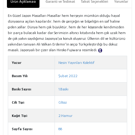
Ürün Açıklaması
Garanti ve Teslimat
Taksit Seçenekleri
Yorumlar
En Güzel Japon Masalları Masallar hem herşeyin mümkün olduğu hayal
dünyasına açılan kapılardır, hem de gerçeğin ve bilgeliğin en saf haline
giden yollar. Dünya hem çok büyüktür, hem de her köşesinde kendimizden
bir parça bulacak kadar dar.Serimizin altıncı kitabında hem çok uzak hem
de çok yakın saydığımız Japonya'ya konuk oluyoruz. Ülkenin dil ve kültürünü
yakından tanıyan Ali Volkan Erdemir'in seçip Türkçeleştirdiği bu dokuz
masalı, Japonyalı bir çizer olan Hiroko Fujiwara resimledi.
Tanıtım Metni
Yazar
Nesin Yayınları Kolektif
Basım Yılı
Şubat 2022
Baskı Sayısı
1.Baskı
Cilt Tipi
Ciltsiz
Kağıt Tipi
2.Hamur
Sayfa Sayısı
88