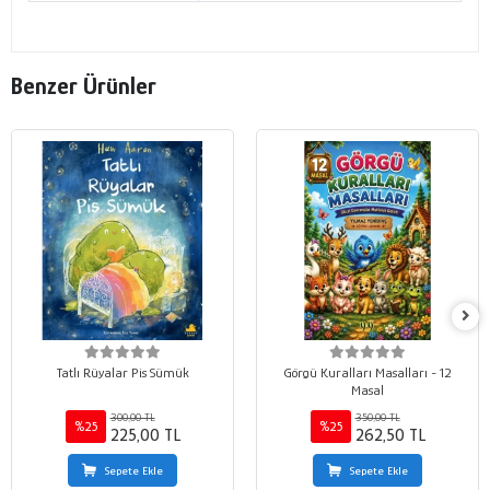
Benzer Ürünler
Tatlı Rüyalar Pis Sümük
Görgü Kuralları Masalları - 12
Masal
300,00 TL
350,00 TL
%25
%25
225,00 TL
262,50 TL
Sepete Ekle
Sepete Ekle