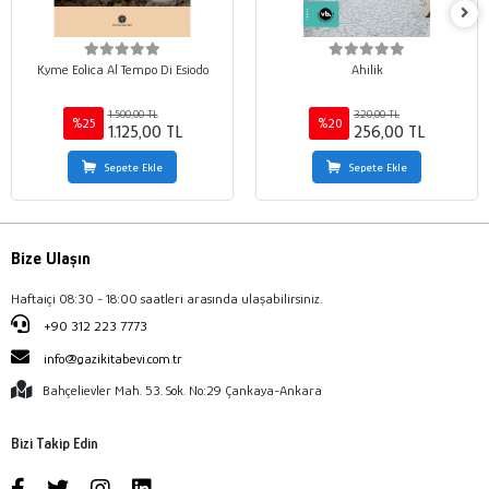
Kyme Eolica Al Tempo Di Esiodo
Ahilik
1.500,00 TL
320,00 TL
%25
%20
1.125,00 TL
256,00 TL
Sepete Ekle
Sepete Ekle
Bize Ulaşın
Haftaiçi 08:30 - 18:00 saatleri arasında ulaşabilirsiniz.
+90 312 223 7773
info@gazikitabevi.com.tr
Bahçelievler Mah. 53. Sok. No:29 Çankaya-Ankara
Bizi Takip Edin