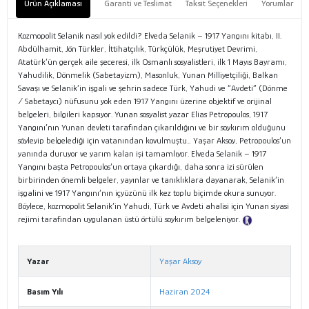
Ürün Açıklaması
Garanti ve Teslimat
Taksit Seçenekleri
Yorumlar
Kozmopolit Selanik nasıl yok edildi? Elveda Selanik – 1917 Yangını kitabı, II.
Abdülhamit, Jön Türkler, İttihatçılık, Türkçülük, Meşrutiyet Devrimi,
Atatürk’ün gerçek aile şeceresi, ilk Osmanlı sosyalistleri, ilk 1 Mayıs Bayramı,
Yahudilik, Dönmelik (Sabetayizm), Masonluk, Yunan Milliyetçiliği, Balkan
Savaşı ve Selanik’in işgali ve şehrin sadece Türk, Yahudi ve “Avdeti” (Dönme
/ Sabetaycı) nüfusunu yok eden 1917 Yangını üzerine objektif ve orijinal
belgeleri, bilgileri kapsıyor. Yunan sosyalist yazar Elias Petropoulos, 1917
Yangını’nın Yunan devleti tarafından çıkarıldığını ve bir soykırım olduğunu
söyleyip belgelediği için vatanından kovulmuştu… Yaşar Aksoy, Petropoulos’un
yanında duruyor ve yarım kalan işi tamamlıyor. Elveda Selanik – 1917
Yangını başta Petropoulos’un ortaya çıkardığı, daha sonra izi sürülen
birbirinden önemli belgeler, yayınlar ve tanıklıklara dayanarak, Selanik’in
işgalini ve 1917 Yangını’nın içyüzünü ilk kez toplu biçimde okura sunuyor.
Böylece, kozmopolit Selanik’in Yahudi, Türk ve Avdeti ahalisi için Yunan siyasi
rejimi tarafından uygulanan üstü örtülü soykırım belgeleniyor.
Tanıtım
Metni
Yazar
Yaşar Aksoy
Basım Yılı
Haziran 2024