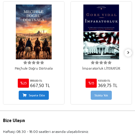
Meçhule Doğru Dörtnala
İmparatorluk LİTERATÜR
890,00 TL
435,00 TL
%25
%15
667,50 TL
369,75 TL
Sepete Ekle
Stokta Yok
Bize Ulaşın
Haftaiçi 08:30 - 18:00 saatleri arasında ulaşabilirsiniz.