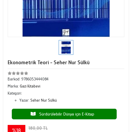
Ekonometrik Teori - Seher Nur Sülkü
Barkod:
9786053444084
Marka:
Gazi Kitabevi
Kategori:
Yazar:
Seher Nur Sülkü
Sürdürülebilir Dünya için E-Kitap
180,00 TL
%18