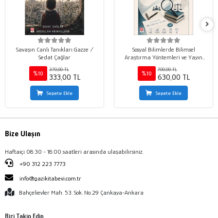
Savaşın Canlı Tanıkları Gazze /
Sosyal Bilimlerde Bilimsel
Sedat Çağlar
Araştırma Yöntemleri ve Yayın
Etiği / Mehmet Marangoz
370,00 TL
700,00 TL
%10
%10
333,00 TL
630,00 TL
Sepete Ekle
Sepete Ekle
Bize Ulaşın
Haftaiçi 08:30 - 18:00 saatleri arasında ulaşabilirsiniz.
+90 312 223 7773
info@gazikitabevi.com.tr
Bahçelievler Mah. 53. Sok. No:29 Çankaya-Ankara
Bizi Takip Edin