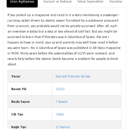
Ürün Açıklaması
Garanti ve Teslimat
Taksit Seçenekleri
Yorumlar
If you picked up a magazine and read in it a story mentioning a passenger-
carrying rocket driven by atomic power furnished by a substance prepared
from uranium, you probably would not be greatly surprised. After all, such
an invention is today but a step or two ahead of cold fact. But you might be
surprised to learn that if this story was A Columbus of Space, the one I
happen to have in mind, your grand-parents may well have read it before
you were born--for A Columbus of Space was published in All-Story magazine
in 1909, thirty years before the potentialities of U235 were realized, and
nearly forty before the atomic bomb became a problem for people to think
about.
Yazar
Garrett Putnam Serviss
Basım Yılı
2020
Baskı Sayısı
1. Basım
Cilt Tipi
Ciltsiz
Kağıt Tipi
2. Hamur