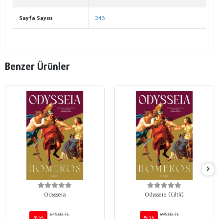
Sayfa Sayısı
246
Benzer Ürünler
Odysseia
Odysseia (Ciltli)
645,00 TL
895,00 TL
%25
%25