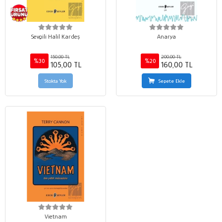
Sevgili Halil Kardeş
Anarya
150,00 TL
200,00 TL
%30
%20
105,00 TL
160,00 TL
Stokta Yok
Sepete Ekle
Vietnam