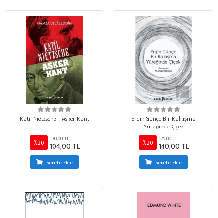
Katil Nietzsche - Asker Kant
Ergin Günçe Bir Kalkışma
Yüreğinde Çiçek
130,00 TL
175,00 TL
%20
%20
104,00 TL
140,00 TL
Sepete Ekle
Sepete Ekle