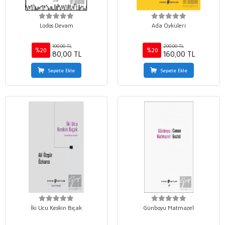
Lodos Devam
Ada Öyküleri
100,00 TL
200,00 TL
%20
%20
80,00 TL
160,00 TL
Sepete Ekle
Sepete Ekle
İki Ucu Keskin Bıçak
Günboyu Matmazel