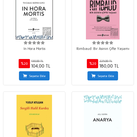
In Hora Mortis
Rimbaud: Bir Asinin Çifte Yaşamı
130,00 TL
225,00 TL
%20
%20
104,00 TL
180,00 TL
Sepete Ekle
Sepete Ekle