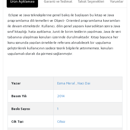
Ürün Açıklaması
Garanti ve Teslimat
Taksit Seçenekleri
Yorumlar
Eclipse ve Java teknolojilerine genel bakış ile başlayan bu kitap ve Java
programlama dili temelleri ve Object- Oriented programlama kavramları
ile devam etmektedir. Kullanıcı, dilin genel yapısını kavradıktan sonra Java
sınıf kitaplığı, hata ayıklama, Junit ile birim testlerin yapılması, Java ile veri
tabanına ulaşılması konuları üzerinde durulmaktadır. Kitap boyunca her
konu sonunda yapılan örneklerle referans alınabilecek bir uygulama
geliştirilerek kullanıcının sadece teorik bilgilerle yetinmemesi, konuları
uygulamalı olarak da görmesi sağlanmıştır.
Yazar
Esma Meral
,
Naci Dai
Basım Yılı
2014
Baskı Sayısı
1
Cilt Tipi
Ciltsiz