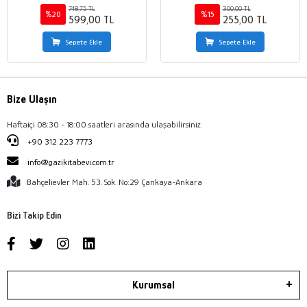
748,75 TL
300,00 TL
%20
%15
599,00 TL
255,00 TL
Sepete Ekle
Sepete Ekle
Bize Ulaşın
Haftaiçi 08:30 - 18:00 saatleri arasında ulaşabilirsiniz.
+90 312 223 7773
info@gazikitabevi.com.tr
Bahçelievler Mah. 53. Sok. No:29 Çankaya-Ankara
Bizi Takip Edin
Kurumsal