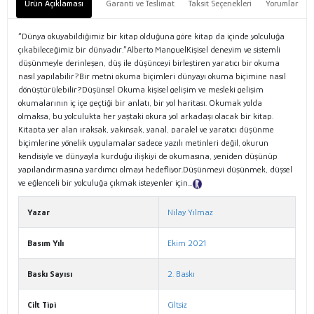
Ürün Açıklaması
Garanti ve Teslimat
Taksit Seçenekleri
Yorumlar
“Dünya okuyabildiğimiz bir kitap olduğuna göre kitap da içinde yolculuğa
çıkabileceğimiz bir dünyadır.”Alberto ManguelKişisel deneyim ve sistemli
düşünmeyle derinleşen, düş ile düşünceyi birleştiren yaratıcı bir okuma
nasıl yapılabilir?Bir metni okuma biçimleri dünyayı okuma biçimine nasıl
dönüştürülebilir?Düşünsel Okuma kişisel gelişim ve mesleki gelişim
okumalarının iç içe geçtiği bir anlatı, bir yol haritası. Okumak yolda
olmaksa, bu yolculukta her yaştaki okura yol arkadaşı olacak bir kitap.
Kitapta yer alan ıraksak, yakınsak, yanal, paralel ve yaratıcı düşünme
biçimlerine yönelik uygulamalar sadece yazılı metinleri değil, okurun
kendisiyle ve dünyayla kurduğu ilişkiyi de okumasına, yeniden düşünüp
yapılandırmasına yardımcı olmayı hedefliyor.Düşünmeyi düşünmek, düşsel
ve eğlenceli bir yolculuğa çıkmak isteyenler için...
Tanıtım Metni
Yazar
Nilay Yılmaz
Basım Yılı
Ekim 2021
Baskı Sayısı
2. Baskı
Cilt Tipi
Ciltsiz