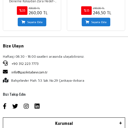
Deneme Kolaydan Zora Hedef-
Süre-Sonuç
400,00 TL
290,00 TL
%35
%15
260,00 TL
246,50 TL
Sepete Ekle
Sepete Ekle
Bize Ulaşın
Haftaiçi 08:30 - 18:00 saatleri arasında ulaşabilirsiniz.
+90 312 223 7773
info@gazikitabevi.com.tr
Bahçelievler Mah. 53. Sok. No:29 Çankaya-Ankara
Bizi Takip Edin
Kurumsal