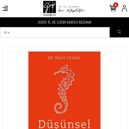
0
İ KARGO BEDAVA
3000 TL VE ÜZER