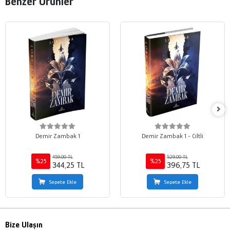
Benzer Ürünler
Demir Zambak 1
Demir Zambak 1 - Ciltli
459,00 TL
529,00 TL
%25
%25
344,25 TL
396,75 TL
Sepete Ekle
Sepete Ekle
Bize Ulaşın