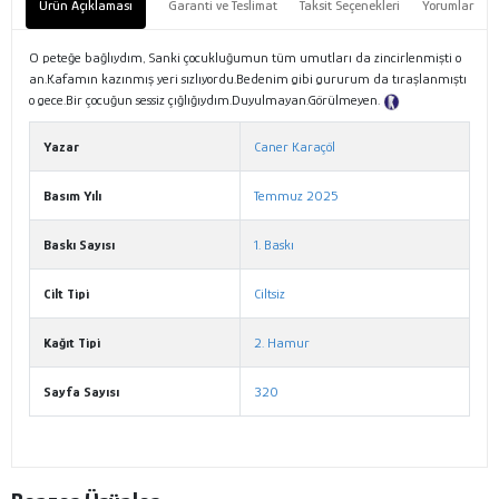
Ürün Açıklaması
Garanti ve Teslimat
Taksit Seçenekleri
Yorumlar
O peteğe bağlıydım, Sanki çocukluğumun tüm umutları da zincirlenmişti o
an.Kafamın kazınmış yeri sızlıyordu.Bedenim gibi gururum da tıraşlanmıştı
o gece.Bir çocuğun sessiz çığlığıydım.Duyulmayan.Görülmeyen.
Tanıtım Metni
Yazar
Caner Karaçöl
Basım Yılı
Temmuz 2025
Baskı Sayısı
1. Baskı
Cilt Tipi
Ciltsiz
Kağıt Tipi
2. Hamur
Sayfa Sayısı
320