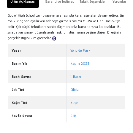
Ürün Açıklaması
Garanti ve Teslimat
Taksit Seçenekleri
Yorumlar
God of High School turnuvasının arenasında karşılaşmalar devam ediyor. Jin
Mo-Ri ringden ayrılırken sahneye girme sırası Yu Mi-Ra ve Han Dae-Wi’ye
gelir. Çok güçlü̈ tekniklere sahip düşmanlarla karşı karşıya kalacaklar! Bu
sırada yarışmayı düzenleyenler eski bir düşmanın peşine düşer. Dileğinin
gerçekleştiğini kim görecek?
Tanıtım Metni
Yazar
Yong-Je Park
Basım Yılı
Kasım 2023
Baskı Sayısı
1. Baskı
Cilt Tipi
Ciltsiz
Kağıt Tipi
Kuşe
Sayfa Sayısı
248