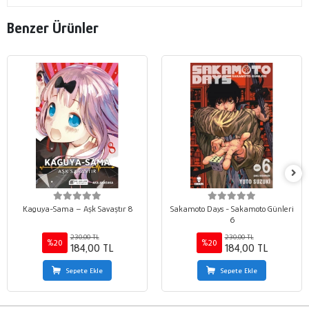
Benzer Ürünler
Kaguya-Sama – Aşk Savaştır 8
Sakamoto Days - Sakamoto Günleri
6
230,00 TL
230,00 TL
%20
%20
184,00 TL
184,00 TL
Sepete Ekle
Sepete Ekle