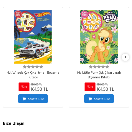
Hot Wheels Çok Çıkartmalı Boyama
My Little Pony Çok Çıkartmalı
Kitabı
Boyama Kitabı
190,00 TL
190,00 TL
%15
%15
161,50 TL
161,50 TL
Sepete Ekle
Sepete Ekle
Bize Ulaşın