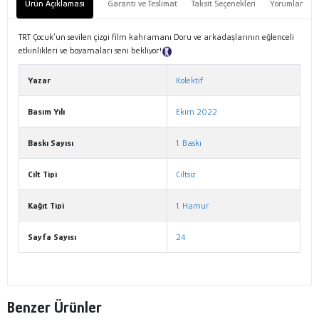
Ürün Açıklaması
Garanti ve Teslimat
Taksit Seçenekleri
Yorumlar
TRT Çocuk’un sevilen çizgi film kahramanı Doru ve arkadaşlarının eğlenceli
etkinlikleri ve boyamaları seni bekliyor!
Tanıtım Metni
Yazar
Kolektif
Basım Yılı
Ekim 2022
Baskı Sayısı
1. Baskı
Cilt Tipi
Ciltsiz
Kağıt Tipi
1. Hamur
Sayfa Sayısı
24
Benzer Ürünler