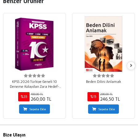
Benzer Ürünler
KPSS 2026 Türkiye Geneli 10
Beden Dilini Anlamak
Deneme Kolaydan Zora Hedef-
Süre-Sonuç
400,00 TL
290,00 TL
%35
%15
260,00 TL
246,50 TL
Sepete Ekle
Sepete Ekle
Bize Ulaşın