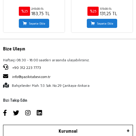
245,00 TL
175,00 TL
%25
%25
183,75 TL
131,25 TL
Sepete Ekle
Sepete Ekle
Bize Ulaşın
Haftaiçi 08:30 - 18:00 saatleri arasında ulaşabilirsiniz.
+90 312 223 7773
info@gazikitabevi.com.tr
Bahçelievler Mah. 53. Sok. No:29 Çankaya-Ankara
Bizi Takip Edin
Kurumsal