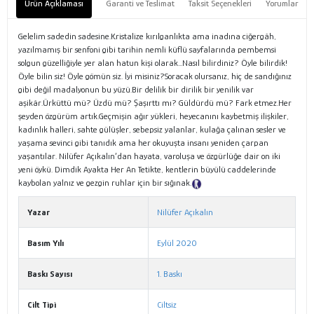
Ürün Açıklaması
Garanti ve Teslimat
Taksit Seçenekleri
Yorumlar
Gelelim sadedin sadesine.Kristalize kırılganlıkta ama inadına ciğergâh,
yazılmamış bir senfoni gibi tarihin nemli küflü sayfalarında pembemsi
solgun güzelliğiyle yer alan hatun kişi olarak...Nasıl bilirdiniz? Öyle bilirdik!
Öyle bilin siz! Öyle gömün siz. İyi misiniz?Soracak olursanız, hiç de sandığınız
gibi değil madalyonun bu yüzü.Bir delilik bir dirilik bir yenilik var
aşikâr.Ürküttü mü? Üzdü mü? Şaşırttı mı? Güldürdü mü? Fark etmez.Her
şeyden özgürüm artık.Geçmişin ağır yükleri, heyecanını kaybetmiş ilişkiler,
kadınlık halleri, sahte gülüşler, sebepsiz yalanlar, kulağa çalınan sesler ve
yaşama sevinci gibi tanıdık ama her okuyuşta insanı yeniden çarpan
yaşantılar. Nilüfer Açıkalın’dan hayata, varoluşa ve özgürlüğe dair on iki
yeni öykü. Dimdik Ayakta Her An Tetikte, kentlerin büyülü caddelerinde
kaybolan yalnız ve gezgin ruhlar için bir sığınak.
Tanıtım Metni
Yazar
Nilüfer Açıkalın
Basım Yılı
Eylül 2020
Baskı Sayısı
1. Baskı
Cilt Tipi
Ciltsiz