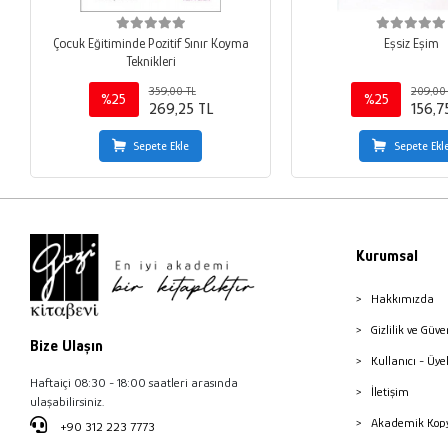
Çocuk Eğitiminde Pozitif Sınır Koyma
Eşsiz Eşim
Teknikleri
359,00 TL
209,00
%25
%25
269,25 TL
156,7
Sepete Ekle
Sepete Ekl
Kurumsal
Hakkımızda
Gizlilik ve Güve
Bize Ulaşın
Kullanıcı - Üye
Haftaiçi 08:30 - 18:00 saatleri arasında
İletişim
ulaşabilirsiniz.
Akademik Kopy
+90 312 223 7773