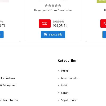
Başarıya Götüren Anne Baba
H
 TL
259,00 TL
%25
%
5 TL
194,25 TL
e
Sepete Ekle
Kategoriler
Hukuk
nlik Politikası
Genel Konular
lik Sözleşmesi
Hobi
Sanat
a Talep Formu
Sağlık - Spor