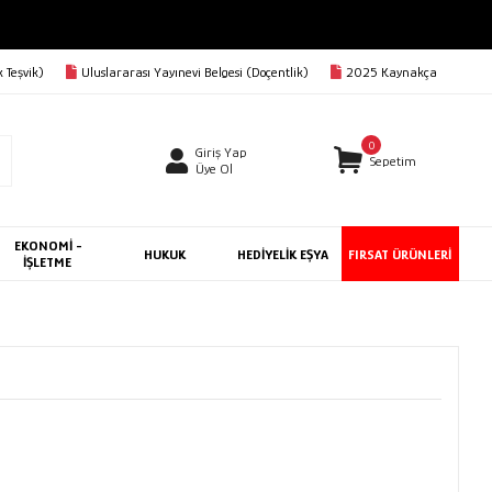
 Teşvik)
Uluslararası Yayınevi Belgesi (Doçentlik)
2025 Kaynakça
0
Giriş Yap
Sepetim
Üye Ol
EKONOMİ -
HUKUK
HEDİYELİK EŞYA
FIRSAT ÜRÜNLERİ
İŞLETME