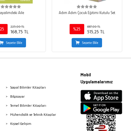
ayalimdeki Aile
Adım Adım Çocuk Eğitimi Kutulu Set
225,00 TL
687,00 TL
25
%25
168,75 TL
515,25 TL
Sepete Ekle
Sepete Ekle
Mobil
Uygulamalarımız
Sosyal Bilimler Kitapları
Bilgisayar
Temel Bilimler Kitapları
Mühendislik ve Teknik Kitaplar
Kişisel Gelişim