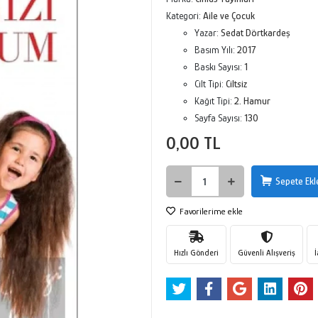
Kategori:
Aile ve Çocuk
Yazar:
Sedat Dörtkardeş
Basım Yılı:
2017
Baskı Sayısı:
1
Cilt Tipi:
Ciltsiz
Kağıt Tipi:
2. Hamur
Sayfa Sayısı:
130
0,00 TL
Sepete Ekl
Favorilerime ekle
Hızlı Gönderi
Güvenli Alışveriş