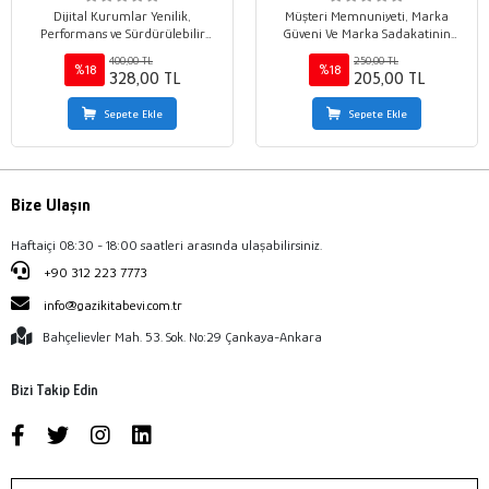
Dijital Kurumlar Yenilik,
Müşteri Memnuniyeti, Marka
Performans ve Sürdürülebilir
Güveni Ve Marka Sadakatinin
Değer
Çevrim İçi Marka Savunuculuğu
400,00 TL
250,00 TL
Üzerindeki Etkisi
%18
%18
328,00 TL
205,00 TL
Sepete Ekle
Sepete Ekle
Bize Ulaşın
Haftaiçi 08:30 - 18:00 saatleri arasında ulaşabilirsiniz.
+90 312 223 7773
info@gazikitabevi.com.tr
Bahçelievler Mah. 53. Sok. No:29 Çankaya-Ankara
Bizi Takip Edin