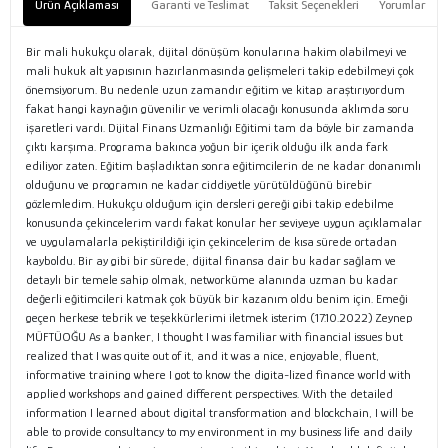
Ürün Açıklaması
Garanti ve Teslimat
Taksit Seçenekleri
Yorumlar
Bir mali hukukçu olarak, dijital dönüşüm konularına hakim olabilmeyi ve
mali hukuk alt yapısının hazırlanmasında gelişmeleri takip edebilmeyi çok
önemsiyorum. Bu nedenle uzun zamandır eğitim ve kitap araştırıyordum
fakat hangi kaynağın güvenilir ve verimli olacağı konusunda aklımda soru
işaretleri vardı. Dijital Finans Uzmanlığı Eğitimi tam da böyle bir zamanda
çıktı karşıma. Programa bakınca yoğun bir içerik olduğu ilk anda fark
ediliyor zaten. Eğitim başladıktan sonra eğitimcilerin de ne kadar donanımlı
olduğunu ve programın ne kadar ciddiyetle yürütüldüğünü birebir
gözlemledim. Hukukçu olduğum için dersleri gereği gibi takip edebilme
konusunda çekincelerim vardı fakat konular her seviyeye uygun açıklamalar
ve uygulamalarla pekiştirildiği için çekincelerim de kısa sürede ortadan
kayboldu. Bir ay gibi bir sürede, dijital finansa dair bu kadar sağlam ve
detaylı bir temele sahip olmak, networküme alanında uzman bu kadar
değerli eğitimcileri katmak çok büyük bir kazanım oldu benim için. Emeği
geçen herkese tebrik ve teşekkürlerimi iletmek isterim (17.10.2022) Zeynep
MÜFTÜOĞU As a banker, I thought I was familiar with financial issues but
realized that I was quite out of it, and it was a nice, enjoyable, fluent,
informative training where I got to know the digita-lized finance world with
applied workshops and gained different perspectives. With the detailed
information I learned about digital transformation and blockchain, I will be
able to provide consultancy to my environment in my business life and daily