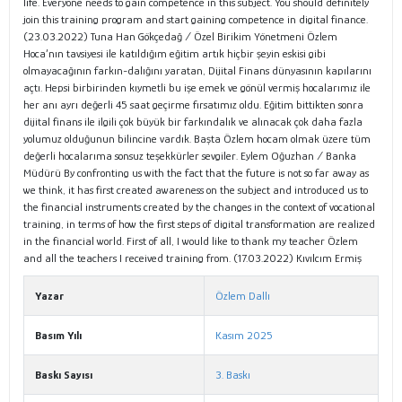
life. Everyone needs to gain competence in this subject. You should definitely
join this training program and start gaining competence in digital finance.
(23.03.2022) Tuna Han Gökçedağ / Özel Birikim Yönetmeni Özlem
Hoca’nın tavsiyesi ile katıldığım eğitim artık hiçbir şeyin eskisi gibi
olmayacağının farkın-dalığını yaratan, Dijital Finans dünyasının kapılarını
açtı. Hepsi birbirinden kıymetli bu işe emek ve gönül vermiş hocalarımız ile
her anı ayrı değerli 45 saat geçirme fırsatımız oldu. Eğitim bittikten sonra
dijital finans ile ilgili çok büyük bir farkındalık ve alınacak çok daha fazla
yolumuz olduğunun bilincine vardık. Başta Özlem hocam olmak üzere tüm
değerli hocalarıma sonsuz teşekkürler sevgiler. Eylem Oğuzhan / Banka
Müdürü By confronting us with the fact that the future is not so far away as
we think, it has first created awareness on the subject and introduced us to
the financial instruments created by the changes in the context of vocational
training, in terms of how the first steps of digital transformation are realized
in the financial world. First of all, I would like to thank my teacher Özlem
and all the teachers I received training from. (17.03.2022) Kıvılcım Ermiş
Yazar
Özlem Dallı
Basım Yılı
Kasım 2025
Baskı Sayısı
3. Baskı