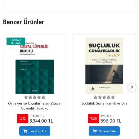
Benzer Ürünler
KARGO
BEDAVA
Örnekler ve UygulamalarlaSosyal
Suçluluk Günahkarlık ve Din
Güvenlik Hukuku
3.800,00 TL
495,00 TL
%12
%20
3.344,00 TL
396,00 TL
Sepete Ekle
Sepete Ekle