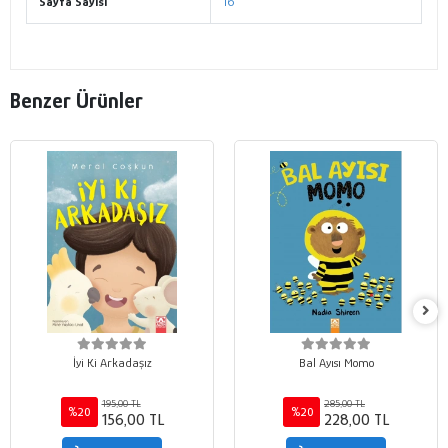
Sayfa Sayısı
16
Benzer Ürünler
İyi Ki Arkadaşız
Bal Ayısı Momo
195,00 TL
285,00 TL
%20
%20
156,00 TL
228,00 TL