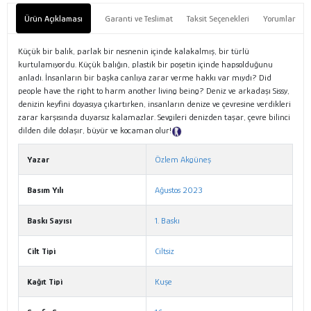
Ürün Açıklaması
Garanti ve Teslimat
Taksit Seçenekleri
Yorumlar
Küçük bir balık, parlak bir nesnenin içinde kalakalmış, bir türlü
kurtulamıyordu. Küçük balığın, plastik bir poşetin içinde hapsolduğunu
anladı. İnsanların bir başka canlıya zarar verme hakkı var mıydı? Did
people have the right to harm another living being? Deniz ve arkadaşı Sissy,
denizin keyfini doyasıya çıkartırken, insanların denize ve çevresine verdikleri
zarar karşısında duyarsız kalamazlar. Sevgileri denizden taşar, çevre bilinci
dilden dile dolaşır, büyür ve kocaman olur!
Tanıtım Metni
Yazar
Özlem Akgüneş
Basım Yılı
Ağustos 2023
Baskı Sayısı
1. Baskı
Cilt Tipi
Ciltsiz
Kağıt Tipi
Kuşe