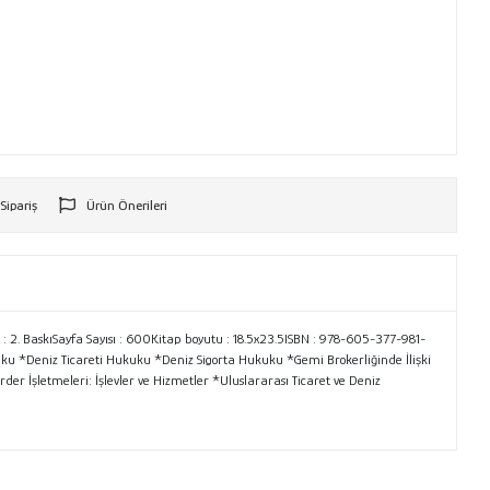
 Sipariş
Ürün Önerileri
r
i : 2. BaskıSayfa Sayısı : 600Kitap boyutu : 18.5x23.5ISBN : 978-605-377-981-
ukuku *Deniz Ticareti Hukuku *Deniz Sigorta Hukuku *Gemi Brokerliğinde İlişki
r İşletmeleri: İşlevler ve Hizmetler *Uluslararası Ticaret ve Deniz