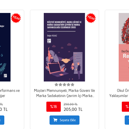
Performans ve
Müşteri Memnuniyeti, Marka Güveni Ve
Okul Ön
eğer
Marka Sadakatinin Çevrim İçi Marka
Yaklaşımlar 
Savunuculuğu Üzerindeki Etkisi
TL
250,00 TL
%18
%
0 TL
205,00 TL
e
Sepete Ekle