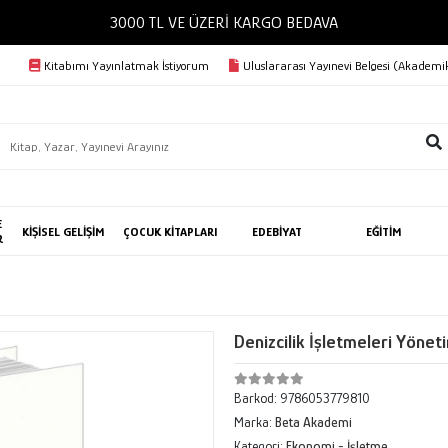
3000 TL VE ÜZERİ KARGO BEDAVA
Kitabımı Yayınlatmak İstiyorum
Uluslararası Yayınevi Belgesi (Akademik
E
KİŞİSEL GELİŞİM
ÇOCUK KİTAPLARI
EDEBİYAT
EĞİTİM
R
Denizcilik İşletmeleri Yönet
Barkod:
9786053779810
Marka:
Beta Akademi
Kategori:
Ekonomi - İşletme