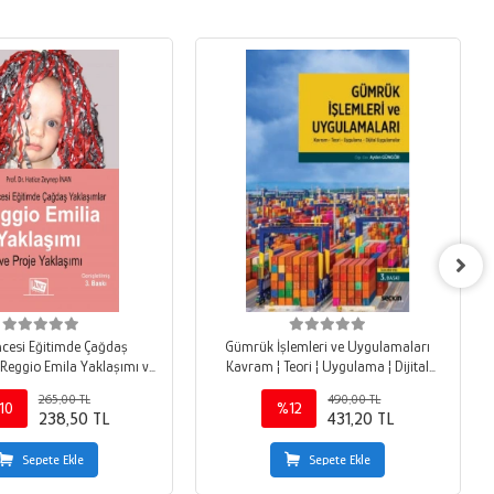
cesi Eğitimde Çağdaş
Gümrük İşlemleri ve Uygulamaları
Reggio Emila Yaklaşımı ve
Kavram ¦ Teori ¦ Uygulama ¦ Dijital
Proje Yaklaşımı
Uygulamalar
265,00 TL
490,00 TL
10
%12
238,50 TL
431,20 TL
Sepete Ekle
Sepete Ekle