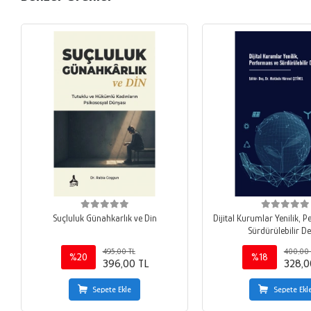
Suçluluk Günahkarlık ve Din
Dijital Kurumlar Yenilik, 
Sürdürülebilir D
495,00 TL
400,00 
%20
%18
396,00 TL
328,0
Sepete Ekle
Sepete Ekl