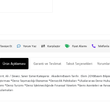
Tavsiye Et
Yorum Yaz
Karşılaştır
Fiyat Alarmı
Telefonla
Ürün Açıklaması
Garanti ve Teslimat
Taksit Seçenekleri
Yorumla
erit, Ali / Deveci, Soner EsmerKategorisi : AkademiBasım Tarihi : Ekim 2016Basım Bilgis
aştırması *Deniz Taşımacılığı Ekonomisi *Denizcilik Politikaları *Uluslararası Deniz H
 *Deniz Turizmi *Deniz İşletmeciliğinde Finansal Yönetim *Gemi Acenteleri ve Forvarde
gulamaları