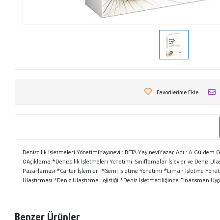
Favorilerime Ekle
Denizcilik İşletmeleri YönetimiYayınevi : BETA YayıneviYazar Adı : A. Güldem C
0Açıklama:*Denizcilik İşletmeleri Yönetimi: Sınıflamalar İşlevler ve Deniz Ul
Pazarlaması *Çarter İşlemleri *Gemi İşletme Yönetimi *Liman İşletme Yönetimi
Ulaştırması *Deniz Ulaştırma Lojistiği *Deniz İşletmeciliğinde Finansman Uy
Benzer Ürünler