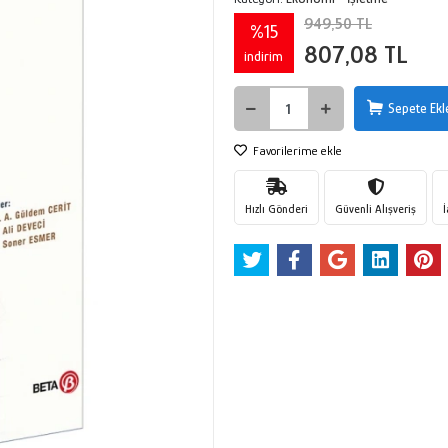
949,50 TL
%15
807,08 TL
indirim
Sepete Ekl
Favorilerime ekle
Hızlı Gönderi
Güvenli Alışveriş