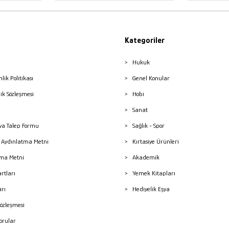
Kategoriler
Hukuk
nlik Politikası
Genel Konular
lik Sözleşmesi
Hobi
Sanat
a Talep Formu
Sağlık - Spor
sı Aydınlatma Metni
Kırtasiye Ürünleri
ma Metni
Akademik
artları
Yemek Kitapları
arı
Hediyelik Eşya
Sözleşmesi
Sorular