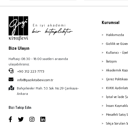
Kurumsal
Hakkımızda
Gizlilik ve Güve
Bize Ulaşın
Kullanıcı - Üye
Haftaiçi 08:30 - 18:00 saatleri arasında
İletişim
ulaşabilirsiniz.
Akademik Kopy
+90 312 223 7773
Çerez Politika
info@gazikitabevi.com.tr
KVKK Aydınlat
Bahçelievler Mah. 53. Sok. No:29 Çankaya-
Ankara
İptal ve İade Ş
İnsan Kaynakl
Bizi Takip Edin
Mesafeli Satış 
Sıkça Sorulan 