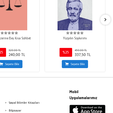
Üzerine Beş Kısa Sohbet
Yüzyılın Soykırımı
320,00 TL
450,00 TL
25
%25
240,00 TL
337,50 TL
Sepete Ekle
Sepete Ekle
Mobil
Uygulamalarımız
Sosyal Bilimler Kitapları
Bilgisayar