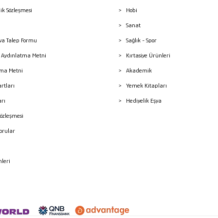
lik Sözleşmesi
Hobi
Sanat
a Talep Formu
Sağlık - Spor
sı Aydınlatma Metni
Kırtasiye Ürünleri
ma Metni
Akademik
artları
Yemek Kitapları
arı
Hediyelik Eşya
Sözleşmesi
Sorular
mleri