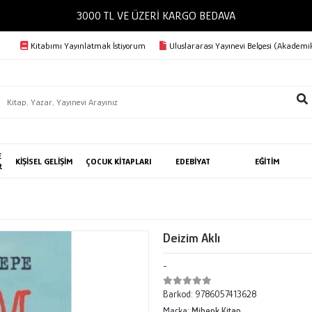
3000 TL VE ÜZERİ KARGO BEDAVA
Kitabımı Yayınlatmak İstiyorum
Uluslararası Yayınevi Belgesi (Akademik
E
KİŞİSEL GELİŞİM
ÇOCUK KİTAPLARI
EDEBİYAT
EĞİTİM
R
Deizim Aklı
-
Barkod:
9786057413628
Marka:
Mihenk Kitap