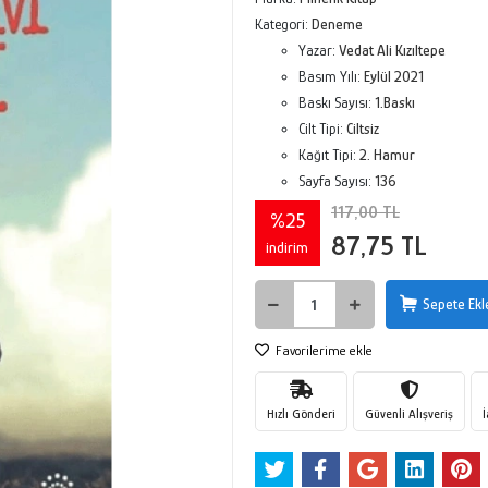
Kategori:
Deneme
Yazar:
Vedat Ali Kızıltepe
Basım Yılı:
Eylül 2021
Baskı Sayısı:
1.Baskı
Cilt Tipi:
Ciltsiz
Kağıt Tipi:
2. Hamur
Sayfa Sayısı:
136
117,00 TL
%25
87,75 TL
indirim
Sepete Ekl
Favorilerime ekle
Hızlı Gönderi
Güvenli Alışveriş