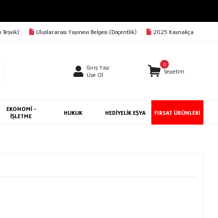
 Teşvik)
Uluslararası Yayınevi Belgesi (Doçentlik)
2025 Kaynakça
0
Giriş Yap
Sepetim
Üye Ol
EKONOMİ -
HUKUK
HEDİYELİK EŞYA
FIRSAT ÜRÜNLERİ
İŞLETME