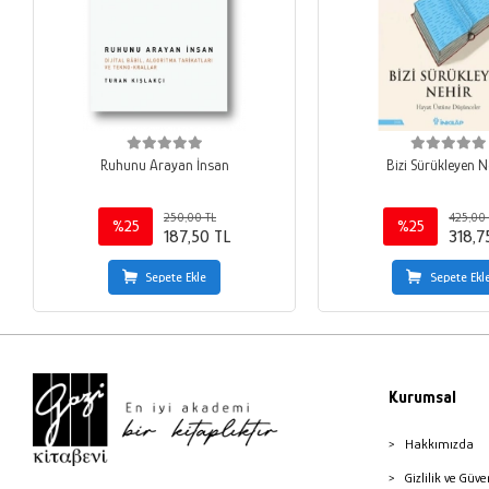
Ruhunu Arayan İnsan
Bizi Sürükleyen N
250,00 TL
425,00 
%25
%25
187,50 TL
318,7
Sepete Ekle
Sepete Ekl
Kurumsal
Hakkımızda
Gizlilik ve Güve