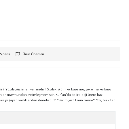
 Sipariş
Ürün Önerileri
r
midir? Yüzde yüz iman var mıdır? Sizdeki ölüm korkusu mu, yok olma korkusu
nsanlar maymundan evrimleşmemiştir. Kur’an’da belirtildiği üzere bazı
süre yaşayan varlıklardan ibaretizdir!” “Var mıyız? Emin misin?” Yok, bu kitap