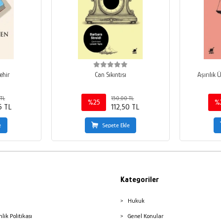
ehir
Can Sıkıntısı
Aşırılık 
TL
150,00 TL
%25
%
5 TL
112,50 TL
e
Sepete Ekle
Kategoriler
Hukuk
nlik Politikası
Genel Konular