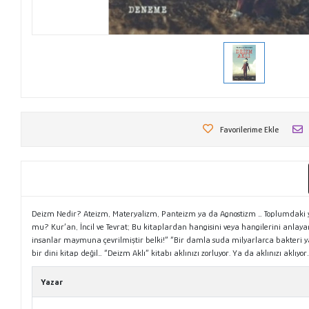
Favorilerime Ekle
Deizm Nedir? Ateizm, Materyalizm, Panteizm ya da Agnostizm … Toplumdaki yüks
mu? Kur’an, İncil ve Tevrat; Bu kitaplardan hangisini veya hangilerini anlay
insanlar maymuna çevrilmiştir belki!” “Bir damla suda milyarlarca bakteri yaşa
bir dini kitap değil… “Deizm Aklı” kitabı aklınızı zorluyor. Ya da aklınızı aklıy
Yazar