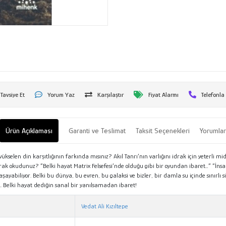
Tavsiye Et
Yorum Yaz
Karşılaştır
Fiyat Alarmı
Telefonla
Ürün Açıklaması
Garanti ve Teslimat
Taksit Seçenekleri
Yorumla
elen din karşıtlığının farkında mısınız? Akıl Tanrı’nın varlığını idrak için yeterli 
arak okudunuz? “Belki hayat Matrix Felsefesi’nde olduğu gibi bir oyundan ibaret…” “İ
yabiliyor. Belki bu dünya, bu evren, bu galaksi ve bizler, bir damla su içinde sınırlı 
or... Belki hayat dediğin sanal bir yanılsamadan ibaret!
Vedat Ali Kızıltepe