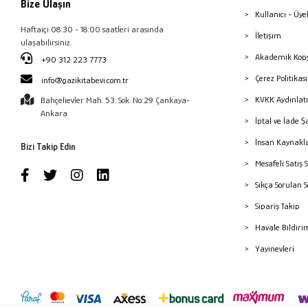
Bize Ulaşın
Kullanıcı - Üye
Haftaiçi 08:30 - 18:00 saatleri arasında
İletişim
ulaşabilirsiniz.
Akademik Kopy
+90 312 223 7773
Çerez Politika
info@gazikitabevi.com.tr
KVKK Aydınlat
Bahçelievler Mah. 53. Sok. No:29 Çankaya-
Ankara
İptal ve İade Ş
İnsan Kaynakl
Bizi Takip Edin
Mesafeli Satış 
Sıkça Sorulan 
Sipariş Takip
Havale Bildiri
Yayınevleri