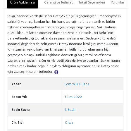
Ürün Açıklaması
Garanti ve Teslimat
Taksit Seçenekleri
Yorumlar
Sevgi, barış ve kardeşlik şehri Hatay!8 bin yıllık geçmişiyle 13 medeniyete ev
sahipliği yapmış, kazılan her bir karış toprağın altından tarih ve kültür
fışkıran medeniyetler şehri! Gezip görülmeye değer yerler… Saklı kalmış
güzellikler… Milattan öncesine dayanan zengin bir tarih… Asi Nehri’nin
bereketlendirdiği topraklarda yaşanmış efsaneler… Sadece kültürü değil
sanatsal değerleri de belirleyerek Hatay insanına kimliğini veren Akdeniz.
Kimi zaman yakıp kavuran kimi zaman küllenip durulan ama hiç
geçmeyen bir aşk. Tutkulu aşkların dans ettiği bu gizemli ve efsanevi
toprakların havasını ciğerleriyle değil yürekleriyle soluyanlar, âşık olmanın
nefes almak kadar doğal bir eylem olduğunu ayrımsarlar. Ve Hatay onlar
için vaz geçilmez bir tutkudur.
Tanıtım Metni
Yazar
Semra B. L. Traş
Basım Yılı
Ekim 2022
Baskı Sayısı
1. Baskı
Cilt Tipi
Ciltsiz