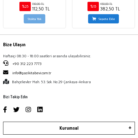
150,00 TL
450,00 TL
%25
%15
112,50 TL
382,50 TL
Stokta Yok
Sepete Ekle
Bize Ulaşın
Haftaiçi 08:30 - 18:00 saatleri arasında ulaşabilirsiniz.
+90 312 223 7773
info@gazikitabevi.com.tr
Bahçelievler Mah. 53. Sok. No:29 Çankaya-Ankara
Bizi Takip Edin
Kurumsal