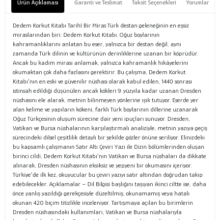
Ürün Açıklaması
Garanti ve Teslimat
Taksit Seçenekleri
Yorumlar
Dedem Korkut Kitabı Tarihî Bir Miras Türk destan geleneğinin en eşsiz
miraslarından biri: Dedem Korkut Kitabı. Oğuz boylarının
kahramanlıklarını anlatan bu eser, yalnızca bir destan değil, aynı
zamanda Türk dilinin ve kültürünün derinliklerine uzanan bir köprüdür.
Ancak bu kadim mirası anlamak, yalnızca kahramanlık hikâyelerini
okumaktan çok daha fazlasını gerektirir. Bu çalışma, Dedem Korkut
Kitabı’nın en eski ve güvenilir nüshası olarak kabul edilen, 1440 sonrası
istinsah edildiği düşünülen ancak kökleri 9. yüzyıla kadar uzanan Dresden
nüshasını ele alarak, metnin bilinmeyen yönlerine ışık tutuyor. Eserde yer
alan kelime ve yapıların kökeni, farklı Türk boylarının dillerine uzanarak
Oğuz Türkçesinin oluşum sürecine dair yeni ipuçları sunuyor. Dresden,
Vatikan ve Bursa nüshalarının karşılaştırmalı analiziyle, metnin yazıya geçiş
sürecindeki dilsel çeşitlilik detaylı bir şekilde gözler önüne seriliyor. Elinizdeki
bu kapsamlı çalışmanın Satır Altı Çeviri Yazı ile Dizin bölümlerinden oluşan
birinci cildi, Dedem Korkut Kitabı’nın Vatikan ve Bursa nüshaları da dikkate
alınarak, Dresden nüshasının eksiksiz ve yepyeni bir okumasını içeriyor.
Türkiye’de ilk kez, okuyucular bu çeviri yazıyı satır altından doğrudan takip
edebilecekler. Açıklamalar – Dil Bilgisi başlığını taşıyan ikinci ciltte ise, daha
önce yanlış yazıldığı gerekçesiyle düzeltilmiş, okunamamış veya hatalı
okunan 420 biçim titizlikle inceleniyor. Tartışmaya açılan bu birimlerin
Dresden nüshasındaki kullanımları, Vatikan ve Bursa nüshalarıyla