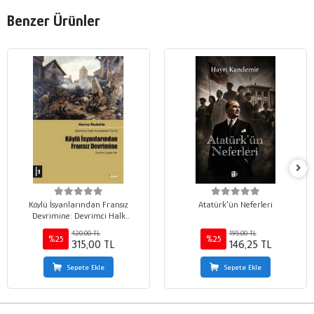
Benzer Ürünler
Köylü İsyanlarından Fransız
Atatürk'ün Neferleri
Devrimine: Devrimci Halk
Hareketleri Tarihi 1
420,00 TL
195,00 TL
%25
%25
315,00 TL
146,25 TL
Sepete Ekle
Sepete Ekle