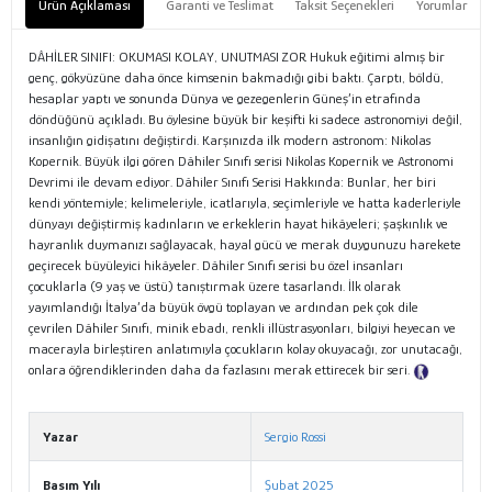
Ürün Açıklaması
Garanti ve Teslimat
Taksit Seçenekleri
Yorumlar
DÂHİLER SINIFI: OKUMASI KOLAY, UNUTMASI ZOR Hukuk eğitimi almış bir
genç, gökyüzüne daha önce kimsenin bakmadığı gibi baktı. Çarptı, böldü,
hesaplar yaptı ve sonunda Dünya ve gezegenlerin Güneş’in etrafında
döndüğünü açıkladı. Bu öylesine büyük bir keşifti ki sadece astronomiyi değil,
insanlığın gidişatını değiştirdi. Karşınızda ilk modern astronom: Nikolas
Kopernik. Büyük ilgi gören Dâhiler Sınıfı serisi Nikolas Kopernik ve Astronomi
Devrimi ile devam ediyor. Dâhiler Sınıfı Serisi Hakkında: Bunlar, her biri
kendi yöntemiyle; kelimeleriyle, icatlarıyla, seçimleriyle ve hatta kaderleriyle
dünyayı değiştirmiş kadınların ve erkeklerin hayat hikâyeleri; şaşkınlık ve
hayranlık duymanızı sağlayacak, hayal gücü ve merak duygunuzu harekete
geçirecek büyüleyici hikâyeler. Dâhiler Sınıfı serisi bu özel insanları
çocuklarla (9 yaş ve üstü) tanıştırmak üzere tasarlandı. İlk olarak
yayımlandığı İtalya’da büyük övgü toplayan ve ardından pek çok dile
çevrilen Dâhiler Sınıfı, minik ebadı, renkli illüstrasyonları, bilgiyi heyecan ve
macerayla birleştiren anlatımıyla çocukların kolay okuyacağı, zor unutacağı,
onlara öğrendiklerinden daha da fazlasını merak ettirecek bir seri.
Tanıtım Metni
Yazar
Sergio Rossi
Basım Yılı
Şubat 2025