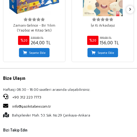
Zamanı Gelince - Bir Yılım
İyi Ki Arkadaşız
(Yapboz ve Kitap Seti)
330,00 TL
195,00 TL
%20
%20
264,00 TL
156,00 TL
Sepete Ekle
Sepete Ekle
Bize Ulaşın
Haftaiçi 08:30 - 18:00 saatleri arasında ulaşabilirsiniz.
+90 312 223 7773
info@gazikitabevi.com.tr
Bahçelievler Mah. 53. Sok. No:29 Çankaya-Ankara
Bizi Takip Edin