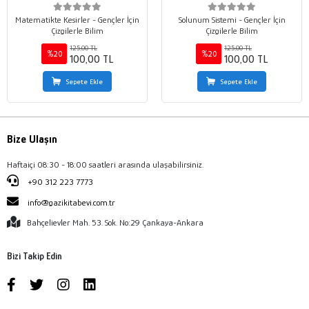
Matematikte Kesirler - Gençler İçin
Solunum Sistemi - Gençler İçin
Çizgilerle Bilim
Çizgilerle Bilim
125,00 TL
125,00 TL
%20
%20
100,00 TL
100,00 TL
Sepete Ekle
Sepete Ekle
Bize Ulaşın
Haftaiçi 08:30 - 18:00 saatleri arasında ulaşabilirsiniz.
+90 312 223 7773
info@gazikitabevi.com.tr
Bahçelievler Mah. 53. Sok. No:29 Çankaya-Ankara
Bizi Takip Edin