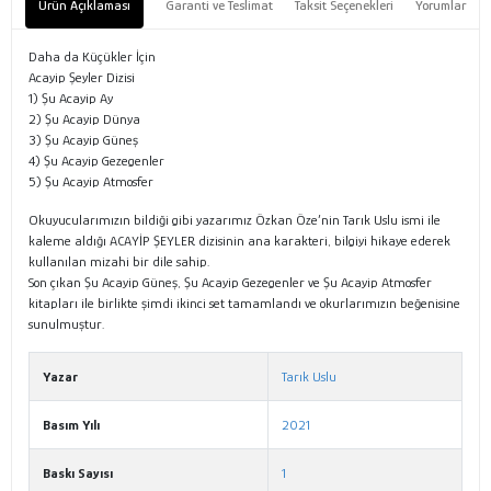
Ürün Açıklaması
Garanti ve Teslimat
Taksit Seçenekleri
Yorumlar
Daha da Küçükler İçin
Acayip Şeyler Dizisi
1) Şu Acayip Ay
2) Şu Acayip Dünya
3) Şu Acayip Güneş
4) Şu Acayip Gezegenler
5) Şu Acayip Atmosfer
Okuyucularımızın bildiği gibi yazarımız Özkan Öze’nin Tarık Uslu ismi ile
kaleme aldığı ACAYİP ŞEYLER dizisinin ana karakteri, bilgiyi hikaye ederek
kullanılan mizahi bir dile sahip.
Son çıkan Şu Acayip Güneş, Şu Acayip Gezegenler ve Şu Acayip Atmosfer
kitapları ile birlikte şimdi ikinci set tamamlandı ve okurlarımızın beğenisine
sunulmuştur.
Yazar
Tarık Uslu
Basım Yılı
2021
Baskı Sayısı
1