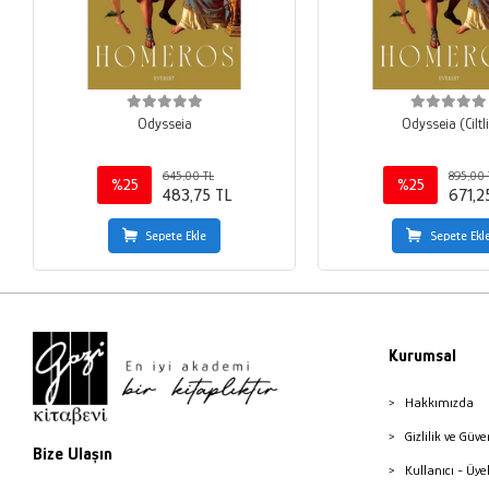
Odysseia
Odysseia (Ciltl
645,00 TL
895,00 
%25
%25
483,75 TL
671,2
Sepete Ekle
Sepete Ekl
Kurumsal
Hakkımızda
Gizlilik ve Güve
Bize Ulaşın
Kullanıcı - Üye