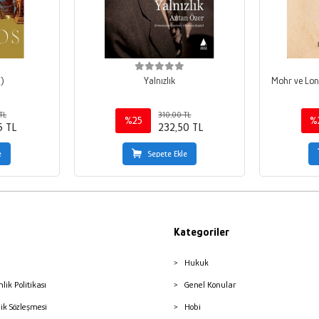
i)
Yalnızlık
Mohr ve Lond
TL
310,00 TL
%25
%
5 TL
232,50 TL
e
Sepete Ekle
Kategoriler
Hukuk
nlik Politikası
Genel Konular
lik Sözleşmesi
Hobi