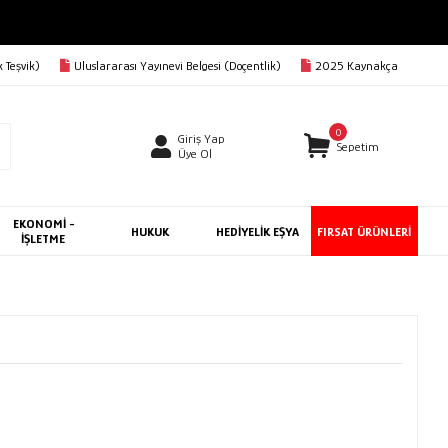
 Teşvik)
Uluslararası Yayınevi Belgesi (Doçentlik)
2025 Kaynakça
0
Giriş Yap
Sepetim
Üye Ol
EKONOMİ -
HUKUK
HEDİYELİK EŞYA
FIRSAT ÜRÜNLERİ
İŞLETME