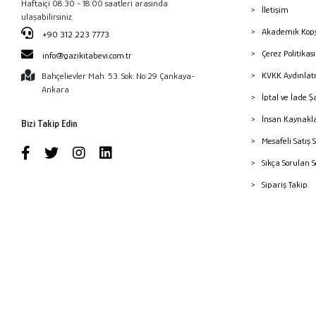
Haftaiçi 08:30 - 18:00 saatleri arasında
İletişim
ulaşabilirsiniz.
Akademik Kopy
+90 312 223 7773
Çerez Politika
info@gazikitabevi.com.tr
KVKK Aydınlat
Bahçelievler Mah. 53. Sok. No:29 Çankaya-
Ankara
İptal ve İade Ş
İnsan Kaynakl
Bizi Takip Edin
Mesafeli Satış 
Sıkça Sorulan 
Sipariş Takip
Havale Bildiri
Yayınevleri