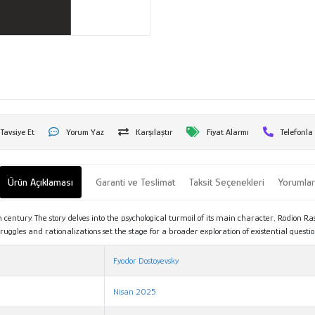
Tavsiye Et
Yorum Yaz
Karşılaştır
Fiyat Alarmı
Telefonla
Ürün Açıklaması
Garanti ve Teslimat
Taksit Seçenekleri
Yorumla
entury. The story delves into the psychological turmoil of its main character, Rodion Ras
truggles and rationalizations set the stage for a broader exploration of existential questi
Fyodor Dostoyevsky
Nisan 2025