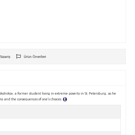
 Sipariş
Ürün Önerileri
r
kolnikov, a former student living in extreme poverty in St. Petersburg, as he
ons and the consequences of one’s choices.
Tanıtım Metni