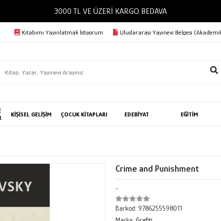
3000 TL VE ÜZERİ KARGO BEDAVA
Kitabımı Yayınlatmak İstiyorum
Uluslararası Yayınevi Belgesi (Akademik
E
KİŞİSEL GELİŞİM
ÇOCUK KİTAPLARI
EDEBİYAT
EĞİTİM
R
Crime and Punishment
-
Barkod:
9786255598011
Marka:
Grafiti