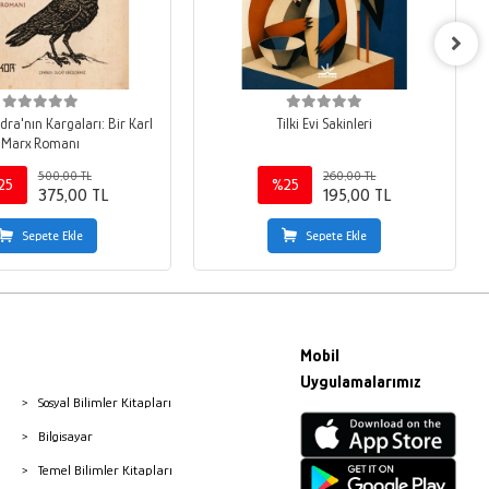
ra'nın Kargaları: Bir Karl
Tilki Evi Sakinleri
Marx Romanı
500,00 TL
260,00 TL
25
%25
375,00 TL
195,00 TL
Sepete Ekle
Sepete Ekle
Mobil
Uygulamalarımız
Sosyal Bilimler Kitapları
Bilgisayar
Temel Bilimler Kitapları