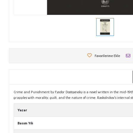
Favorilerime Ekle
Crime and Punishment by Fyodor Dostoyevsky is a novel written in the mid-19th c
grapples with morality, guilt, and the nature of crime. Raskolnikov’s internal s
Yazar
Basım Yılı