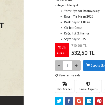
Kategori:
Edebiyat
Yazar:
Fyodor Dostoyevsky
Basım Yılı:
Nisan 2025
Baskı Sayısı:
1. Baskı
Cilt Tipi:
Ciltsiz
Kağıt Tipi:
2. Hamur
Sayfa Sayısı:
635
710,00 TL
%25
532,50 TL
indirim
Sepete Ekl
Favorilerime ekle
Hızlı Gönderi
Güvenli Alışveriş