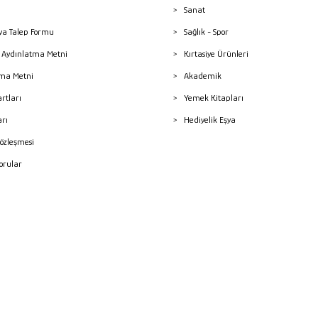
Sanat
a Talep Formu
Sağlık - Spor
sı Aydınlatma Metni
Kırtasiye Ürünleri
ma Metni
Akademik
artları
Yemek Kitapları
arı
Hediyelik Eşya
Sözleşmesi
Sorular
mleri
superKET E-ticaret ve Pazaryeri Entegrasyon Çözümleri