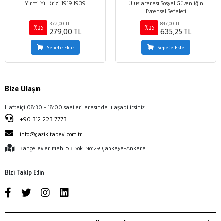
Yirmi Yıl Krizi 1919 1939
Uluslararası Sosyal Güvenliğin
Evrensel Sefaleti
372,00 TL
847,00 TL
%25
%25
279,00 TL
635,25 TL
Sepete Ekle
Sepete Ekle
Bize Ulaşın
Haftaiçi 08:30 - 18:00 saatleri arasında ulaşabilirsiniz.
+90 312 223 7773
info@gazikitabevi.com.tr
Bahçelievler Mah. 53. Sok. No:29 Çankaya-Ankara
Bizi Takip Edin