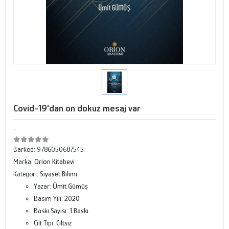
Covid-19'dan on dokuz mesaj var
-
Barkod:
9786050687545
Marka:
Orion Kitabevi
Kategori:
Siyaset Bilimi
Yazar:
Ümit Gümüş
Basım Yılı:
2020
Baskı Sayısı:
1.Baskı
Cilt Tipi:
Ciltsiz