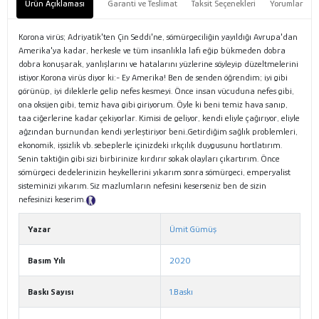
Ürün Açıklaması
Garanti ve Teslimat
Taksit Seçenekleri
Yorumlar
Korona virüs; Adriyatik'ten Çin Seddi'ne, sömürgeciliğin yayıldığı Avrupa'dan
Amerika'ya kadar, herkesle ve tüm insanlıkla lafı eğip bükmeden dobra
dobra konuşarak, yanlışlarını ve hatalarını yüzlerine söyleyip düzeltmelerini
istiyor.Korona virüs diyor ki:- Ey Amerika! Ben de senden öğrendim; iyi gibi
görünüp, iyi dileklerle gelip nefes kesmeyi. Önce insan vücuduna nefes gibi,
ona oksijen gibi, temiz hava gibi giriyorum. Öyle ki beni temiz hava sanıp,
taa ciğerlerine kadar çekiyorlar. Kimisi de geliyor, kendi eliyle çağırıyor, eliyle
ağzından burnundan kendi yerleştiriyor beni..Getirdiğim sağlık problemleri,
ekonomik, işsizlik vb. sebeplerle içinizdeki ırkçılık duygusunu hortlatırım.
Senin taktiğin gibi sizi birbirinize kırdırır sokak olayları çıkartırım. Önce
sömürgeci dedelerinizin heykellerini yıkarım sonra sömürgeci, emperyalist
sisteminizi yıkarım. Siz mazlumların nefesini keserseniz ben de sizin
nefesinizi keserim.
Tanıtım Metni
Yazar
Ümit Gümüş
Basım Yılı
2020
Baskı Sayısı
1.Baskı