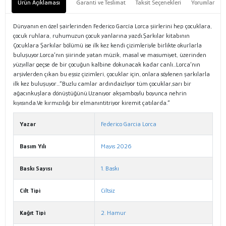
Ürün Açıklaması
Garanti ve Teslimat
Taksit Seçenekleri
Yorumlar
Dünyanın en özel şairlerinden Federico García Lorca şiirlerini hep çocuklara,
çocuk ruhlara, ruhumuzun çocuk yanlarına yazdı.Şarkılar kitabının
Çocuklara Şarkılar bölümü ise ilk kez kendi çizimleriyle birlikte okurlarla
buluşuyor.Lorca’nın şiirinde yatan müzik, masal ve masumiyet, üzerinden
yüzyıllar geçse de bir çocuğun kalbine dokunacak kadar canlı...Lorca’nın
arşivlerden çıkan bu eşsiz çizimleri, çocuklar için, onlara söylenen şarkılarla
ilk kez buluşuyor...“Buzlu camlar ardındaizliyor tüm çocuklar,sarı bir
ağacınkuşlara dönüştüğünü.Uzanıyor akşamboylu boyunca nehrin
kıyısında.Ve kırmızılığı bir elmanıntitriyor kiremit çatılarda.”
Yazar
Federico Garcia Lorca
Basım Yılı
Mayıs 2026
Baskı Sayısı
1. Baskı
Cilt Tipi
Ciltsiz
Kağıt Tipi
2. Hamur