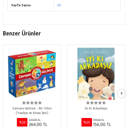
Sayfa Sayısı
40
Benzer Ürünler
Zamanı Gelince - Bir Yılım
İyi Ki Arkadaşız
(Yapboz ve Kitap Seti)
330,00 TL
195,00 TL
%20
%20
264,00 TL
156,00 TL