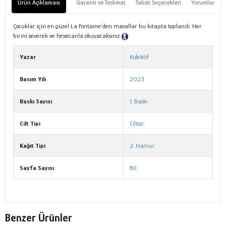
Ürün Açıklaması
Garanti ve Teslimat
Taksit Seçenekleri
Yorumlar
Çocuklar için en güzel La Fontaine´den masallar bu kitapta toplandı. Her
birini severek ve heyecanla okuyacaksınız.
Tanıtım Metni
Yazar
Kolektif
Basım Yılı
2023
Baskı Sayısı
1. Baskı
Cilt Tipi
Ciltsiz
Kağıt Tipi
2. Hamur
Sayfa Sayısı
80
Benzer Ürünler