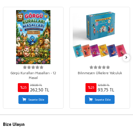
Görgü Kuralları Masalları - 12
Bilinmeyen Ülkelere Yolculuk
Masal
350,00 TL
125,00 TL
%25
%25
262,50 TL
93,75 TL
Sepete Ekle
Sepete Ekle
Bize Ulaşın