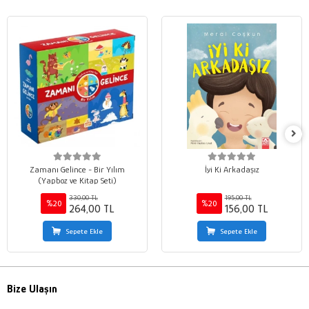
Zamanı Gelince - Bir Yılım
İyi Ki Arkadaşız
(Yapboz ve Kitap Seti)
330,00 TL
195,00 TL
%20
%20
264,00 TL
156,00 TL
Sepete Ekle
Sepete Ekle
Bize Ulaşın