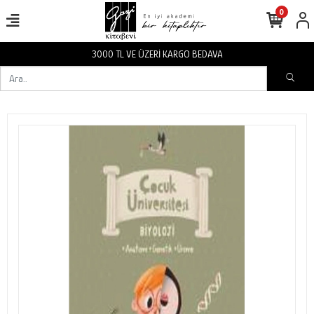
0
İ KARGO BEDAVA
3000 TL VE ÜZER