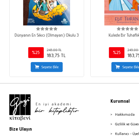
Dünyanın En Sıkıcı (Olmayan) Okulu 3
Kulede Bir Tuhaflı
245,00 TL
245,00 
%25
%25
183,75 TL
183,7
Sepete Ekle
Sepete Ekl
Kurumsal
Hakkımızda
Gizlilik ve Güve
Bize Ulaşın
Kullanıcı - Üye