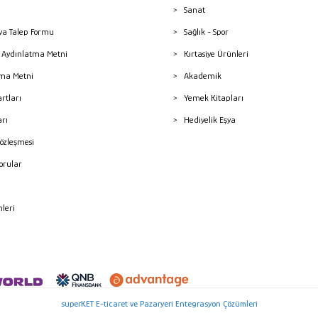
Sanat
a Talep Formu
Sağlık - Spor
sı Aydınlatma Metni
Kırtasiye Ürünleri
ma Metni
Akademik
artları
Yemek Kitapları
arı
Hediyelik Eşya
Sözleşmesi
Sorular
mleri
superKET E-ticaret ve Pazaryeri Entegrasyon Çözümleri