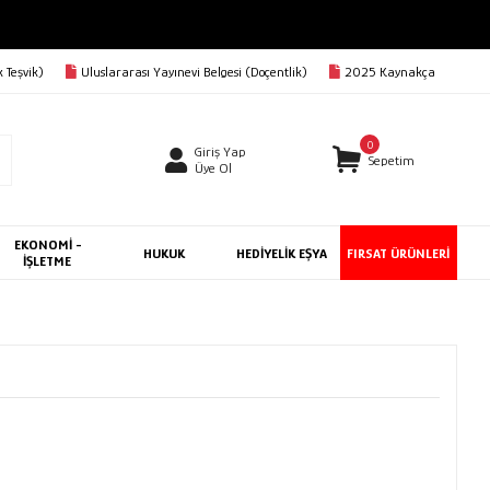
 Teşvik)
Uluslararası Yayınevi Belgesi (Doçentlik)
2025 Kaynakça
0
Giriş Yap
Sepetim
Üye Ol
EKONOMİ -
HUKUK
HEDİYELİK EŞYA
FIRSAT ÜRÜNLERİ
İŞLETME