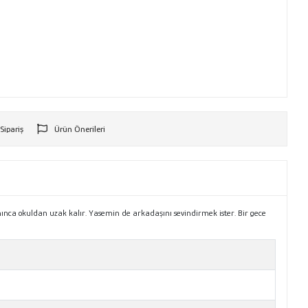
 Sipariş
Ürün Önerileri
r
anınca okuldan uzak kalır. Yasemin de arkadaşını sevindirmek ister. Bir gece