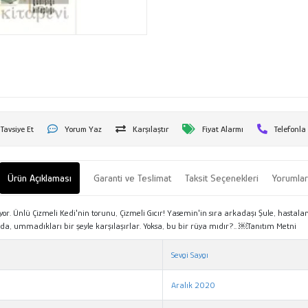
Tavsiye Et
Yorum Yaz
Karşılaştır
Fiyat Alarmı
Telefonla
Ürün Açıklaması
Garanti ve Teslimat
Taksit Seçenekleri
Yorumla
yor. Ünlü Çizmeli Kedi'nin torunu, Çizmeli Gıcır! Yasemin'in sıra arkadaşı Şule, hastal
ında, ummadıkları bir şeyle karşılaşırlar. Yoksa, bu bir rüya mıdır?.. ￼Tanıtım Metni
Sevgi Saygı
Aralık 2020