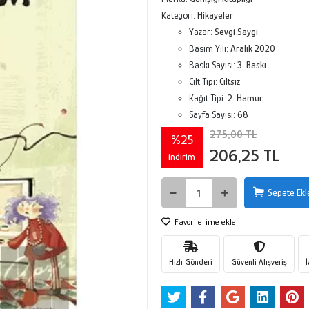
Kategori:
Hikayeler
Yazar:
Sevgi Saygı
Basım Yılı:
Aralık 2020
Baskı Sayısı:
3. Baskı
Cilt Tipi:
Ciltsiz
Kağıt Tipi:
2. Hamur
Sayfa Sayısı:
68
275,00 TL
%25
206,25 TL
indirim
Sepete Ekl
Favorilerime ekle
Hızlı Gönderi
Güvenli Alışveriş