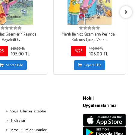
Naz Gizemlerin Peşinde -
Merih İle Naz Gizemlerin Peşinde -
Hayaletli Ev
Kokmuş Çorap Vakası
140,00 TL
140,00 TL
25
%25
105,00 TL
105,00 TL
Sepete Ekle
Sepete Ekle
Mobil
Uygulamalarımız
Sosyal Bilimler Kitapları
Bilgisayar
Temel Bilimler Kitapları