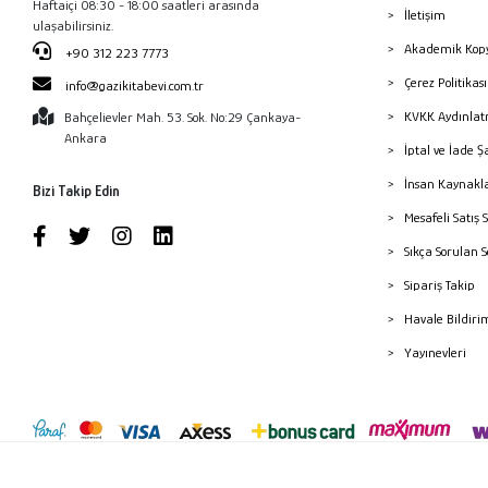
Haftaiçi 08:30 - 18:00 saatleri arasında
İletişim
ulaşabilirsiniz.
Akademik Kopy
+90 312 223 7773
Çerez Politika
info@gazikitabevi.com.tr
KVKK Aydınlat
Bahçelievler Mah. 53. Sok. No:29 Çankaya-
Ankara
İptal ve İade Ş
İnsan Kaynakl
Bizi Takip Edin
Mesafeli Satış 
Sıkça Sorulan 
Sipariş Takip
Havale Bildiri
Yayınevleri