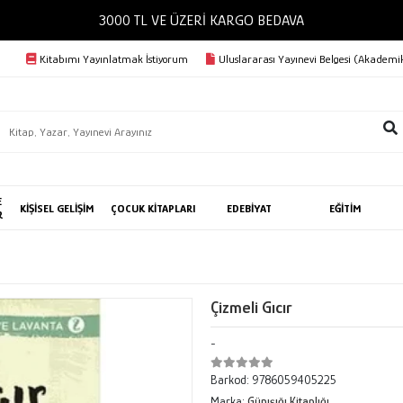
3000 TL VE ÜZERİ KARGO BEDAVA
Kitabımı Yayınlatmak İstiyorum
Uluslararası Yayınevi Belgesi (Akademik
E
KİŞİSEL GELİŞİM
ÇOCUK KİTAPLARI
EDEBİYAT
EĞİTİM
R
Çizmeli Gıcır
-
Barkod:
9786059405225
Marka:
Günışığı Kitaplığı