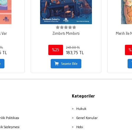
k Var
Zımbırtı Mımbırtı
Merih İle 
TL
245,00 TL
%25
%
5 TL
183,75 TL
e
Sepete Ekle
Kategoriler
Hukuk
nlik Politikası
Genel Konular
lik Sözleşmesi
Hobi