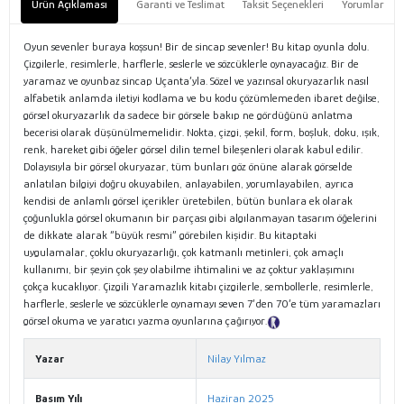
Ürün Açıklaması
Garanti ve Teslimat
Taksit Seçenekleri
Yorumlar
Oyun sevenler buraya koşsun! Bir de sincap sevenler! Bu kitap oyunla dolu.
Çizgilerle, resimlerle, harflerle, seslerle ve sözcüklerle oynayacağız. Bir de
yaramaz ve oyunbaz sincap Uçanta’yla. Sözel ve yazınsal okuryazarlık nasıl
alfabetik anlamda iletiyi kodlama ve bu kodu çözümlemeden ibaret değilse,
görsel okuryazarlık da sadece bir görsele bakıp ne gördüğünü anlatma
becerisi olarak düşünülmemelidir. Nokta, çizgi, şekil, form, boşluk, doku, ışık,
renk, hareket gibi öğeler görsel dilin temel bileşenleri olarak kabul edilir.
Dolayısıyla bir görsel okuryazar, tüm bunları göz önüne alarak görselde
anlatılan bilgiyi doğru okuyabilen, anlayabilen, yorumlayabilen, ayrıca
kendisi de anlamlı görsel içerikler üretebilen, bütün bunlara ek olarak
çoğunlukla görsel okumanın bir parçası gibi algılanmayan tasarım öğelerini
de dikkate alarak “büyük resmi” görebilen kişidir. Bu kitaptaki
uygulamalar, çoklu okuryazarlığı, çok katmanlı metinleri, çok amaçlı
kullanımı, bir şeyin çok şey olabilme ihtimalini ve az çoktur yaklaşımını
çokça kucaklıyor. Çizgili Yaramazlık kitabı çizgilerle, sembollerle, resimlerle,
harflerle, seslerle ve sözcüklerle oynamayı seven 7’den 70’e tüm yaramazları
görsel okuma ve yaratıcı yazma oyunlarına çağırıyor.
Tanıtım Metni
Yazar
Nilay Yılmaz
Basım Yılı
Haziran 2025