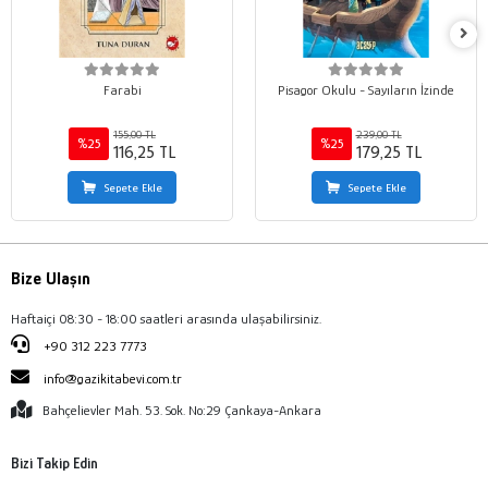
Farabi
Pisagor Okulu - Sayıların İzinde
155,00 TL
239,00 TL
%25
%25
116,25 TL
179,25 TL
Sepete Ekle
Sepete Ekle
Bize Ulaşın
Haftaiçi 08:30 - 18:00 saatleri arasında ulaşabilirsiniz.
+90 312 223 7773
info@gazikitabevi.com.tr
Bahçelievler Mah. 53. Sok. No:29 Çankaya-Ankara
Bizi Takip Edin