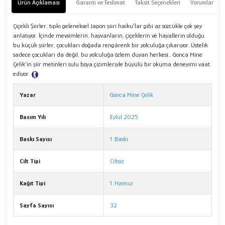
Ürün Açıklaması
Garanti ve Teslimat
Taksit Seçenekleri
Yorumlar
Çiçekli Şiirler, tıpkı geleneksel Japon şiiri haiku'lar gibi az sözcükle çok şey
anlatıyor. İçinde mevsimlerin, hayvanların, çiçeklerin ve hayallerin olduğu
bu küçük şiirler, çocukları doğada rengârenk bir yolculuğa çıkarıyor. Üstelik
sadece çocukları da değil; bu yolculuğa özlem duyan herkesi... Gonca Mine
Çelik’in şiir metinleri sulu boya çizimleriyle büyülü bir okuma deneyimi vaat
ediyor.
Tanıtım Metni
Yazar
Gonca Mine Çelik
Basım Yılı
Eylül 2025
Baskı Sayısı
1. Baskı
Cilt Tipi
Ciltsiz
Kağıt Tipi
1. Hamur
Sayfa Sayısı
32