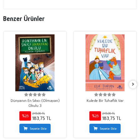
Benzer Ürünler
Dünyanın En Sıkıcı (Olmayan)
Kulede Bir Tuhaflık Var
Okulu 3
245,00 TL
245,00 TL
%25
%25
183,75 TL
183,75 TL
Sepete Ekle
Sepete Ekle