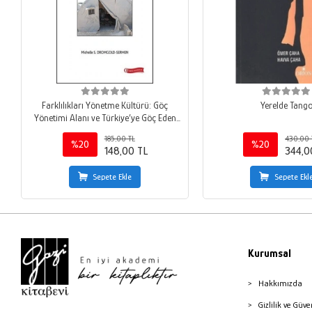
Farklılıkları Yönetme Kültürü: Göç
Yerelde Tang
Yönetimi Alanı ve Türkiye’ye Göç Eden
Suriyeliler
185,00 TL
430,00 
%20
%20
148,00 TL
344,0
Sepete Ekle
Sepete Ekl
Kurumsal
Hakkımızda
Gizlilik ve Güve