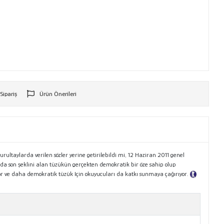
 Sipariş
Ürün Önerileri
r
ltaylarda verilen sözler yerine getirilebildi mi, 12 Haziran 2011 genel
da son şeklini alan tüzükün gerçekten demokratik bir öze sahip olup
uyor ve daha demokratik tüzük Için okuyucuları da katkı sunmaya çağırıyor.