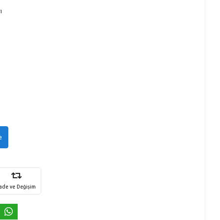
ı
e
İade ve Değişim