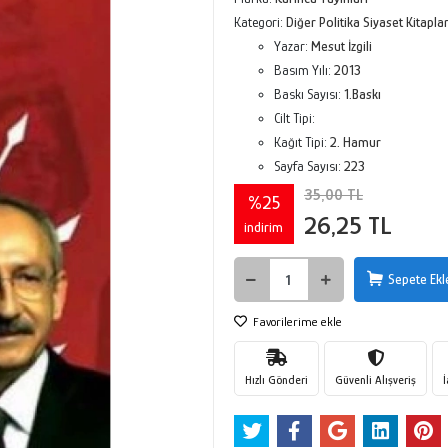
Kategori:
Diğer Politika Siyaset Kitaplar
Yazar:
Mesut İzgili
Basım Yılı:
2013
Baskı Sayısı:
1.Baskı
Cilt Tipi:
Kağıt Tipi:
2. Hamur
Sayfa Sayısı:
223
35,00 TL
%25
26,25 TL
indirim
Sepete Ekl
Favorilerime ekle
Hızlı Gönderi
Güvenli Alışveriş