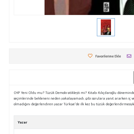
Favorilerime Ekle
CHP Yeni Oldu mu? Tüzük Demokratikleşti mi? Kitabı Kılıçdaroğlu döneminde CH
seçimlerinde bekleneni neden yakalayamadı, gibi sorulara yanıt ararken iç ve
olmadığını değerlendiren yazar Türkiye'de ilk kez bu tüzük değerlendirmesiyle 
Tanıtım Metni
Yazar