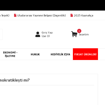
 Teşvik)
Uluslararası Yayınevi Belgesi (Doçentlik)
2025 Kaynakça
0
Giriş Yap
Sepetim
Üye Ol
EKONOMİ -
HUKUK
HEDİYELİK EŞYA
FIRSAT ÜRÜNLERİ
İŞLETME
mokratikleşti mi?