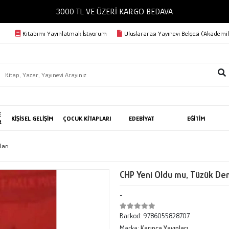
3000 TL VE ÜZERİ KARGO BEDAVA
Kitabımı Yayınlatmak İstiyorum
Uluslararası Yayınevi Belgesi (Akademik
E
KİŞİSEL GELİŞİM
ÇOCUK KİTAPLARI
EDEBİYAT
EĞİTİM
R
ları
CHP Yeni Oldu mu, Tüzük De
-
Barkod:
9786055828707
Marka:
Karınca Yayınları