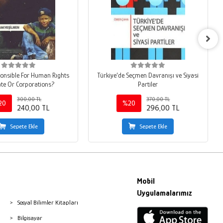
onsible For Human Rıghts
Türkiye’de Seçmen Davranışı ve Siyasi
ate Or Corporations?
Partiler
300,00 TL
370,00 TL
20
%20
240,00 TL
296,00 TL
Sepete Ekle
Sepete Ekle
Mobil
Uygulamalarımız
Sosyal Bilimler Kitapları
Bilgisayar