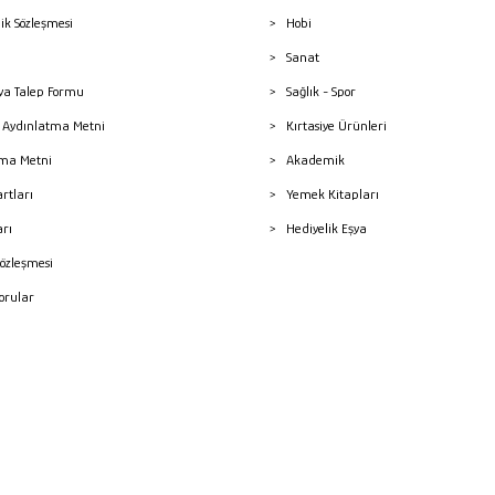
lik Sözleşmesi
Hobi
Sanat
a Talep Formu
Sağlık - Spor
sı Aydınlatma Metni
Kırtasiye Ürünleri
ma Metni
Akademik
artları
Yemek Kitapları
arı
Hediyelik Eşya
Sözleşmesi
Sorular
mleri