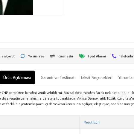
Tavsiye Et
Yorum Yaz
Karşılaştır
Fiyat Alarmı
Telefonla
Ürün Açıklaması
Garanti ve Teslimat
Taksit Seçenekleri
Yorumla
P gerçekten kendini yenileyebildi mi, Baykal döneminden farklı neler yapılabildi, kuru
 dış siyasetin genel akışına da ayna tutmaktadır. Ayrıca Demokratik Tüzük Kurultayı'n
ve farklı bir yöntemle parti içi demokrasi konusuna eğiliyor, eleştiriyor, öneriler sun
Mesut İzgili