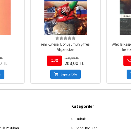
o
Yeni Küresel Dönüşümün Şifresi
Who Is Resp
Afganistan
The St
TL
360,00 TL
%20
%
0 TL
288,00 TL
e
Sepete Ekle
Kategoriler
Hukuk
nlik Politikası
Genel Konular