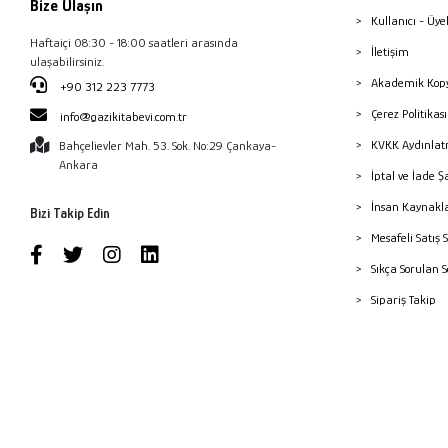
Bize Ulaşın
Kullanıcı - Üye
Haftaiçi 08:30 - 18:00 saatleri arasında
İletişim
ulaşabilirsiniz.
Akademik Kopy
+90 312 223 7773
Çerez Politika
info@gazikitabevi.com.tr
KVKK Aydınlat
Bahçelievler Mah. 53. Sok. No:29 Çankaya-
Ankara
İptal ve İade Ş
İnsan Kaynakl
Bizi Takip Edin
Mesafeli Satış 
Sıkça Sorulan 
Sipariş Takip
Havale Bildiri
Yayınevleri