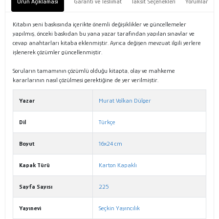
Ürün Açıklaması
Garanti ve Teslimat
Taksit Seçenekleri
Yorumlar
Kitabın yeni baskısında içerikte önemli değişiklikler ve güncellemeler
yapılmış, önceki baskıdan bu yana yazar tarafından yapılan sınavlar ve
cevap anahtarları kitaba eklenmiştir. Ayrıca değişen mevzuat ilgili yerlere
işlenerek çözümler güncellenmiştir.
Soruların tamamının çözümlü olduğu kitapta, olay ve mahkeme
kararlarının nasıl çözülmesi gerektiğine de yer verilmiştir.
Yazar
Murat Volkan Dülger
Dil
Türkçe
Boyut
16x24 cm
Kapak Türü
Karton Kapaklı
Sayfa Sayısı
225
Yayınevi
Seçkin Yayıncılık