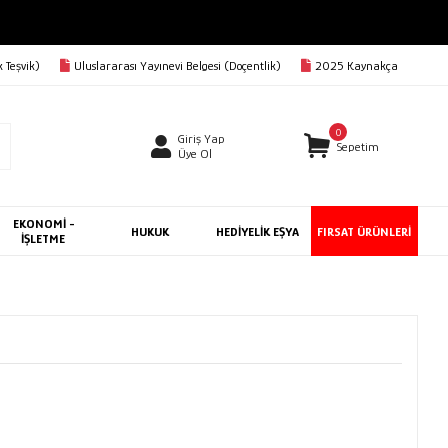
 Teşvik)
Uluslararası Yayınevi Belgesi (Doçentlik)
2025 Kaynakça
0
Giriş Yap
Sepetim
Üye Ol
EKONOMİ -
HUKUK
HEDİYELİK EŞYA
FIRSAT ÜRÜNLERİ
İŞLETME