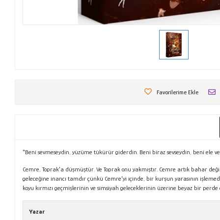
Favorilerime Ekle
"Beni sevmeseydin, yüzüme tükürür giderdin. Beni biraz sevseydin, beni ele ver
Cemre, Toprak'a düşmüştür. Ve Toprak onu yakmıştır. Cemre artık bahar değildi
geleceğine inancı tamdır çünkü Cemre'yi içinde, bir kurşun yarasının işlemediğ
koyu kırmızı geçmişlerinin ve simsiyah geleceklerinin üzerine beyaz bir perd
Yazar