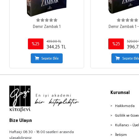
Demir Zambak 1
Demir Zambak 1 - C
459,00 TL
529,00 
%25
%25
344,25 TL
396,7
Sepete Ekle
Sepete Ekl
Kurumsal
Hakkımızda
Gizlilik ve Güve
Bize Ulaşın
Kullanıcı - Üye
Haftaiçi 08:30 - 18:00 saatleri arasında
İletişim
ulaşabilirsiniz.