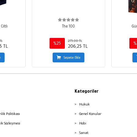
iltli
The 100
Gün
TL
275,00 TL
%25
%
5 TL
206,25 TL
e
Sepete Ekle
Kategoriler
Hukuk
nlik Politikası
Genel Konular
lik Sözleşmesi
Hobi
Sanat