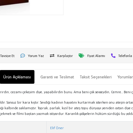
Tavsiye Et
Yorum Yaz
Karşılaştır
Fiyat Alarmı
Telefonla
Ürün Açıklaması
Garanti ve Teslimat
Taksit Seçenekleri
Yorumla
irdin, cezamı çekeyim diye, yapabilirdin bunu. Ama beni çok sevseydin, Cemre... Beni çok
r. Sonsuz bir kara kıştır. Sevdiği kadının hayatını kurtarmak isterken onu ateşin orta
i kalbinde saklamıştır. Toprak, parlak, kızıl bir ateş topu dünyayı yeniden ısıtsın diy
e çekmek ve filmi baştan yazmak istiyordur. Karanlık gölgelerin hüküm sürdüğü bu yol
Elif Öner