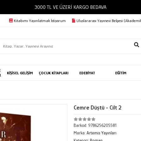
3000 TL VE ÜZERİ KARGO BEDAVA
Kitabımı Yayınlatmak İstiyorum
Uluslararası Yayınevi Belgesi (Akademik
E
KİŞİSEL GELİŞİM
ÇOCUK KİTAPLARI
EDEBİYAT
EĞİTİM
R
Cemre Düştü - Cilt 2
Barkod:
9786256205581
Marka:
Artemis Yayınları
Kategori:
Roman