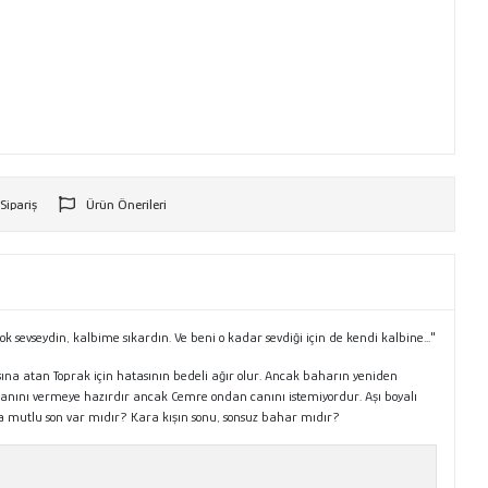
 Sipariş
Ürün Önerileri
r
 sevseydin, kalbime sıkardın. Ve beni o kadar sevdiği için de kendi kalbine..."
sına atan Toprak için hatasının bedeli ağır olur. Ancak baharın yeniden
e canını vermeye hazırdır ancak Cemre ondan canını istemiyordur. Aşı boyalı
da mutlu son var mıdır? Kara kışın sonu, sonsuz bahar mıdır?