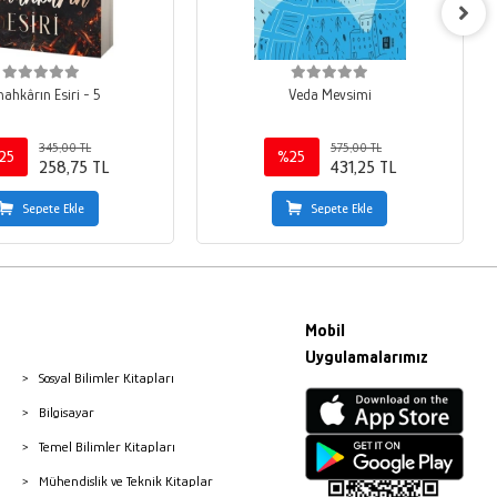
ahkârın Esiri - 5
Veda Mevsimi
345,00 TL
575,00 TL
25
%25
258,75 TL
431,25 TL
Sepete Ekle
Sepete Ekle
Mobil
Uygulamalarımız
Sosyal Bilimler Kitapları
Bilgisayar
Temel Bilimler Kitapları
Mühendislik ve Teknik Kitaplar