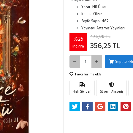
Yazar:
Elif Öner
Kapak:
Ciltsiz
Sayfa Sayısı:
462
Yayınevi:
Artemis Yayınları
475,00 TL
%25
356,25 TL
indirim
Sepete Ekl
Favorilerime ekle
Hızlı Gönderi
Güvenli Alışveriş