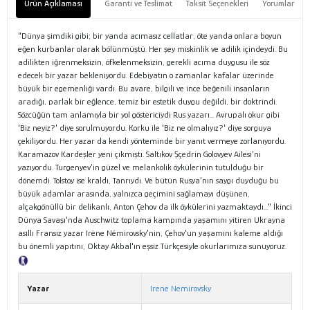
Ürün Açıklaması
Garanti ve Teslimat
Taksit Seçenekleri
Yorumlar
"Dünya şimdiki gibi; bir yanda acımasız cellatlar, öte yanda onlara boyun
eğen kurbanlar olarak bölünmüştü. Her şey miskinlik ve adilik içindeydi. Bu
adilikten iğrenmeksizin, öfkelenmeksizin, gerekli acıma duygusu ile söz
edecek bir yazar bekleniyordu. Edebiyatın o zamanlar kafalar üzerinde
büyük bir egemenliği vardı. Bu avare, bilgili ve ince beğenili insanların
aradığı, parlak bir eğlence, temiz bir estetik duygu değildi, bir doktrindi.
Sözcüğün tam anlamıyla bir yol göstericiydi Rus yazarı... Avrupalı okur gibi
'Biz neyiz?' diye sorulmuyordu. Korku ile 'Biz ne olmalıyız?' diye sorguya
çekiliyordu. Her yazar da kendi yönteminde bir yanıt vermeye zorlanıyordu.
Karamazov Kardeşler yeni çıkmıştı. Saltıkov Şçedrin Golovyev Ailesi’ni
yazıyordu. Turgenyev’in güzel ve melankolik öykülerinin tutulduğu bir
dönemdi. Tolstoy ise kraldı, Tanrıydı. Ve bütün Rusya’nın saygı duyduğu bu
büyük adamlar arasında, yalnızca geçimini sağlamayı düşünen,
alçakgönüllü bir delikanlı, Anton Çehov da ilk öykülerini yazmaktaydı..." İkinci
Dünya Savaşı'nda Auschwitz toplama kampında yaşamını yitiren Ukrayna
asıllı Fransız yazar Irène Némirovsky'nin, Çehov'un yaşamını kaleme aldığı
bu önemli yapıtını, Oktay Akbal'ın eşsiz Türkçesiyle okurlarımıza sunuyoruz.
Tanıtım Metni
Yazar
Irene Nemirovsky