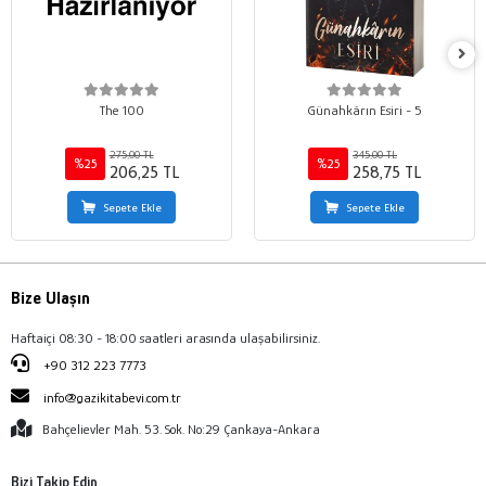
The 100
Günahkârın Esiri - 5
275,00 TL
345,00 TL
%25
%25
206,25 TL
258,75 TL
Sepete Ekle
Sepete Ekle
Bize Ulaşın
Haftaiçi 08:30 - 18:00 saatleri arasında ulaşabilirsiniz.
+90 312 223 7773
info@gazikitabevi.com.tr
Bahçelievler Mah. 53. Sok. No:29 Çankaya-Ankara
Bizi Takip Edin