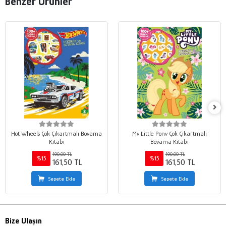
Benzer Ürünler
Hot Wheels Çok Çıkartmalı Boyama
My Little Pony Çok Çıkartmalı
Kitabı
Boyama Kitabı
190,00 TL
190,00 TL
%15
%15
161,50 TL
161,50 TL
Sepete Ekle
Sepete Ekle
Bize Ulaşın