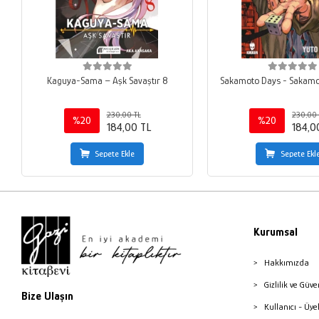
Kaguya-Sama – Aşk Savaştır 8
Sakamoto Days - Sakamot
230,00 TL
230,00 
%20
%20
184,00 TL
184,0
Sepete Ekle
Sepete Ekl
Kurumsal
Hakkımızda
Gizlilik ve Güve
Bize Ulaşın
Kullanıcı - Üye