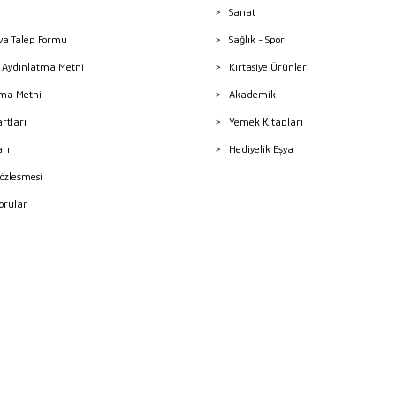
Sanat
a Talep Formu
Sağlık - Spor
sı Aydınlatma Metni
Kırtasiye Ürünleri
ma Metni
Akademik
artları
Yemek Kitapları
arı
Hediyelik Eşya
Sözleşmesi
Sorular
mleri
superKET E-ticaret ve Pazaryeri Entegrasyon Çözümleri