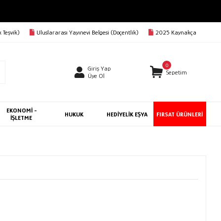
 Teşvik)
Uluslararası Yayınevi Belgesi (Doçentlik)
2025 Kaynakça
0
Giriş Yap
Sepetim
Üye Ol
EKONOMİ -
HUKUK
HEDİYELİK EŞYA
FIRSAT ÜRÜNLERİ
İŞLETME