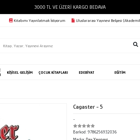
3000 TL VE ÜZERİ KARGO BEDAVA
Kitabımı Yayınlatmak İstiyorum
Uluslararası Yayınevi Belgesi (Akademik
E
KİŞİSEL GELİŞİM
ÇOCUK KİTAPLARI
EDEBİYAT
EĞİTİM
R
Cagaster - 5
-
Barkod:
9786256932036
Marka:
Dex Yayınevi