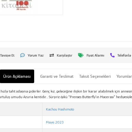
Tavsiye Et
Yorum Yaz
Karşılaştır
Fiyat Alarmı
Telefonla
Ürün Açıklaması
Garanti ve Teslimat
Taksit Seçenekleri
Yorumla
ızla taht odasına giderler. Genç kız, geleceğine ilişkin bir karar alabilmek için annesi
rtuluş umudu Azuria kentidir... Sürpriz öykü “Prenses Butterfly’ın Macerası” hediyesiyl
Kachou Hashimoto
Mayıs 2023