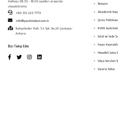
Haftaiçi 08:30 - 18:00 saatleri arasında
İletişim
ulaşabilirsiniz.
Akademik Kopy
+90 312 223 7773
Çerez Politika
info@gazikitabevi.com.tr
KVKK Aydınlat
Bahçelievler Mah. 53. Sok. No:29 Çankaya-
Ankara
İptal ve İade Ş
İnsan Kaynakl
Bizi Takip Edin
Mesafeli Satış 
Sıkça Sorulan 
Sipariş Takip
Havale Bildiri
Yayınevleri