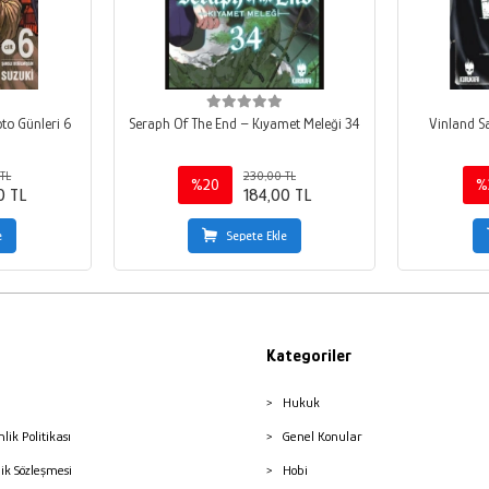
o Günleri 6
Seraph Of The End – Kıyamet Meleği 34
Vinland S
TL
230,00 TL
%20
%
0 TL
184,00 TL
e
Sepete Ekle
Kategoriler
Hukuk
nlik Politikası
Genel Konular
lik Sözleşmesi
Hobi