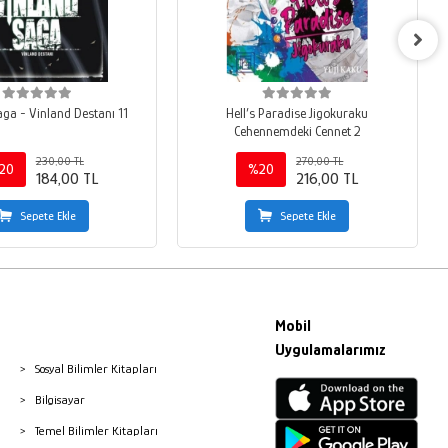
aga - Vinland Destanı 11
Hell’s Paradise Jigokuraku
Cehennemdeki Cennet 2
230,00 TL
270,00 TL
20
%20
184,00 TL
216,00 TL
Sepete Ekle
Sepete Ekle
Mobil
Uygulamalarımız
Sosyal Bilimler Kitapları
Bilgisayar
Temel Bilimler Kitapları