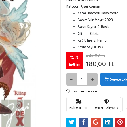
Kategori:
Çizgi Roman
Yazar:
Kachou Hashimoto
Basım Yılı:
Mayıs 2023
Baskı Sayısı:
2. Baskı
Cilt Tipi:
Ciltsiz
Kağıt Tipi:
2. Hamur
Sayfa Sayısı:
192
225,00 TL
%20
180,00 TL
indirim
Sepete Ekl
Favorilerime ekle
Hızlı Gönderi
Güvenli Alışveriş