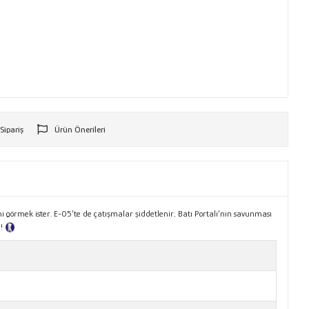
 Sipariş
Ürün Önerileri
r
ni görmek ister. E-05’te de çatışmalar şiddetlenir, Batı Portalı’nın savunması
e!
Tanıtım Metni