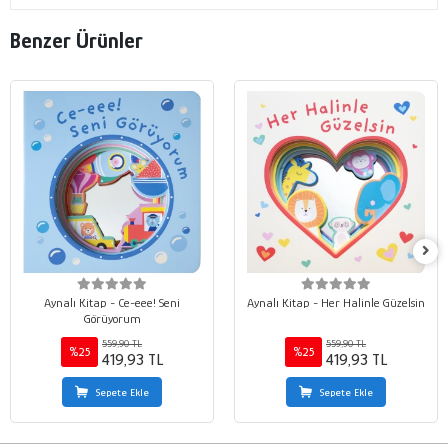
Benzer Ürünler
Aynalı Kitap - Ce-eee! Seni
Aynalı Kitap - Her Halinle Güzelsin
Görüyorum
559,90 TL
559,90 TL
%25
%25
419,93 TL
419,93 TL
Sepete Ekle
Sepete Ekle