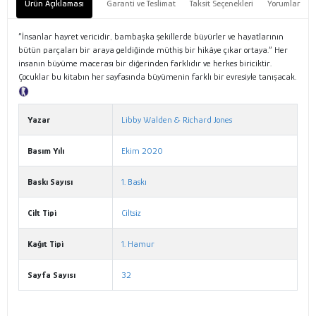
Ürün Açıklaması
Garanti ve Teslimat
Taksit Seçenekleri
Yorumlar
“İnsanlar hayret vericidir, bambaşka şekillerde büyürler ve hayatlarının
bütün parçaları bir araya geldiğinde müthiş bir hikâye çıkar ortaya.” Her
insanın büyüme macerası bir diğerinden farklıdır ve herkes biriciktir.
Çocuklar bu kitabın her sayfasında büyümenin farklı bir evresiyle tanışacak.
Tanıtım Metni
Yazar
Libby Walden & Richard Jones
Basım Yılı
Ekim 2020
Baskı Sayısı
1. Baskı
Cilt Tipi
Ciltsiz
Kağıt Tipi
1. Hamur
Sayfa Sayısı
32