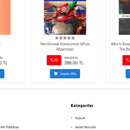
o
Yeni Küresel Dönüşümün Şifresi
Who Is Resp
Afganistan
The St
TL
360,00 TL
%20
%
0 TL
288,00 TL
e
Sepete Ekle
Kategoriler
Hukuk
nlik Politikası
Genel Konular