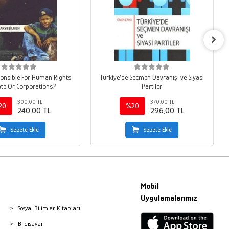
onsible For Human Rıghts
Türkiye’de Seçmen Davranışı ve Siyasi
ate Or Corporations?
Partiler
300,00 TL
370,00 TL
20
%20
240,00 TL
296,00 TL
Sepete Ekle
Sepete Ekle
Mobil
Uygulamalarımız
Sosyal Bilimler Kitapları
Bilgisayar