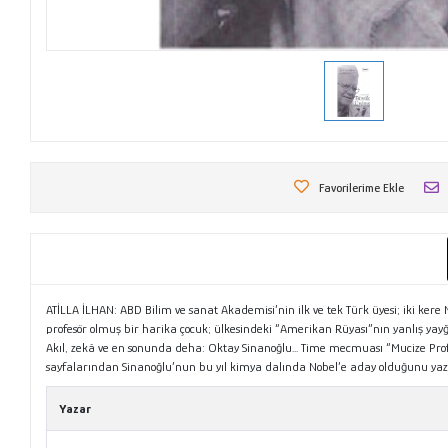
Favorilerime Ekle
ATİLLA İLHAN: ABD Bilim ve sanat Akademisi’nin ilk ve tek Türk üyesi; iki ke
profesör olmuş bir harika çocuk; ülkesindeki “Amerikan Rüyası”nın yanlış ya
Akıl, zekâ ve en sonunda deha: Oktay Sinanoğlu... Time mecmuası “Mucize Profesö
sayfalarından Sinanoğlu’nun bu yıl kimya dalında Nobel’e aday olduğunu yaz
Yazar