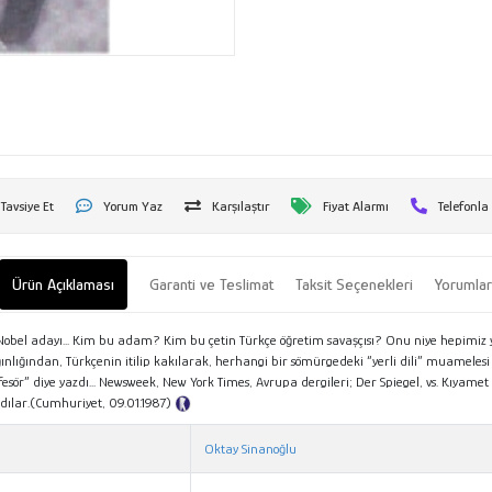
Tavsiye Et
Yorum Yaz
Karşılaştır
Fiyat Alarmı
Telefonla
Ürün Açıklaması
Garanti ve Teslimat
Taksit Seçenekleri
Yorumla
re Nobel adayı... Kim bu adam? Kim bu çetin Türkçe öğretim savaşçısı? Onu niye hepimi
yğınlığından, Türkçenin itilip kakılarak, herhangi bir sömürgedeki “yerli dili” muame
r” diye yazdı... Newsweek, New York Times, Avrupa dergileri; Der Spiegel, vs. Kıyamet ko
dılar.(Cumhuriyet, 09.01.1987)
Tanıtım Metni
Oktay Sinanoğlu