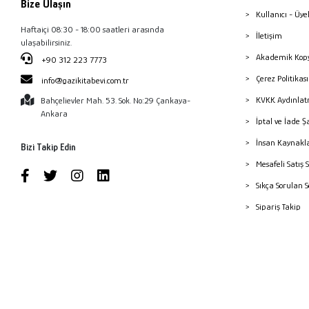
Bize Ulaşın
Kullanıcı - Üye
Haftaiçi 08:30 - 18:00 saatleri arasında
İletişim
ulaşabilirsiniz.
Akademik Kopy
+90 312 223 7773
Çerez Politika
info@gazikitabevi.com.tr
KVKK Aydınlat
Bahçelievler Mah. 53. Sok. No:29 Çankaya-
Ankara
İptal ve İade Ş
İnsan Kaynakl
Bizi Takip Edin
Mesafeli Satış 
Sıkça Sorulan 
Sipariş Takip
Havale Bildiri
Yayınevleri