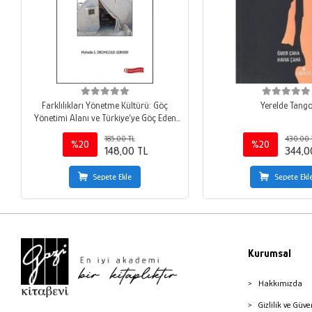
Farklılıkları Yönetme Kültürü: Göç
Yerelde Tang
Yönetimi Alanı ve Türkiye’ye Göç Eden
Suriyeliler
185,00 TL
430,00 
%20
%20
148,00 TL
344,0
Sepete Ekle
Sepete Ekl
Kurumsal
Hakkımızda
Gizlilik ve Güve