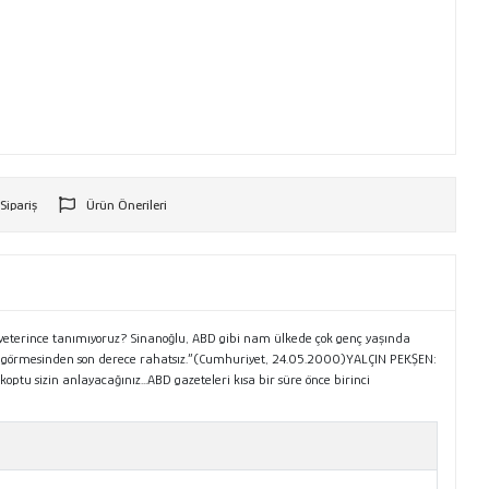
 Sipariş
Ürün Önerileri
r
z yeterince tanımıyoruz? Sinanoğlu, ABD gibi nam ülkede çok genç yaşında
lesi görmesinden son derece rahatsız.”(Cumhuriyet, 24.05.2000)YALÇIN PEKŞEN:
ptu sizin anlayacağınız...ABD gazeteleri kısa bir süre önce birinci