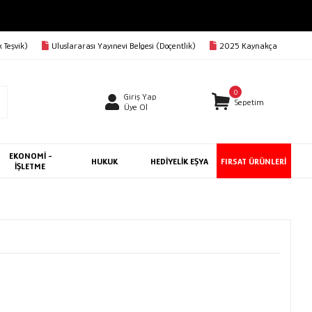
 Teşvik)
Uluslararası Yayınevi Belgesi (Doçentlik)
2025 Kaynakça
0
Giriş Yap
Sepetim
Üye Ol
EKONOMİ -
HUKUK
HEDİYELİK EŞYA
FIRSAT ÜRÜNLERİ
İŞLETME