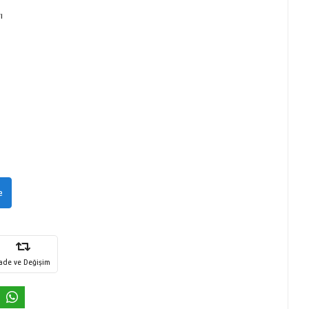
ı
e
İade ve Değişim