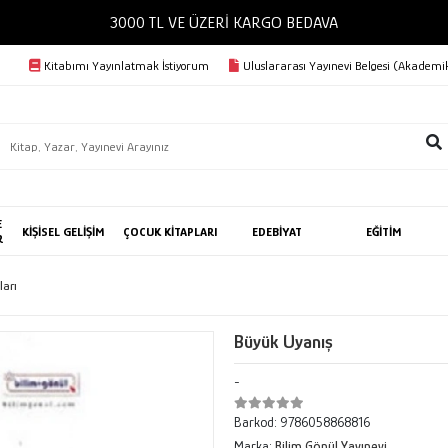
3000 TL VE ÜZERİ KARGO BEDAVA
Kitabımı Yayınlatmak İstiyorum
Uluslararası Yayınevi Belgesi (Akademik
E
KİŞİSEL GELİŞİM
ÇOCUK KİTAPLARI
EDEBİYAT
EĞİTİM
R
ları
Büyük Uyanış
-
Barkod:
9786058868816
Marka:
Bilim Gönül Yayınevi