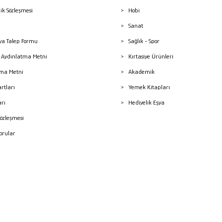
lik Sözleşmesi
Hobi
Sanat
a Talep Formu
Sağlık - Spor
sı Aydınlatma Metni
Kırtasiye Ürünleri
ma Metni
Akademik
artları
Yemek Kitapları
arı
Hediyelik Eşya
Sözleşmesi
Sorular
mleri