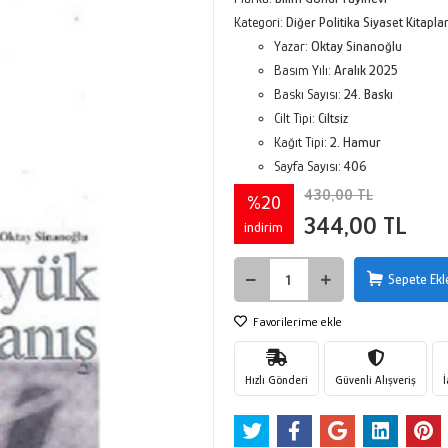
Kategori:
Diğer Politika Siyaset Kitaplar
Yazar:
Oktay Sinanoğlu
Basım Yılı:
Aralık 2025
Baskı Sayısı:
24. Baskı
Cilt Tipi:
Ciltsiz
Kağıt Tipi:
2. Hamur
Sayfa Sayısı:
406
430,00 TL
%20
344,00 TL
indirim
Sepete Ekl
Favorilerime ekle
Hızlı Gönderi
Güvenli Alışveriş