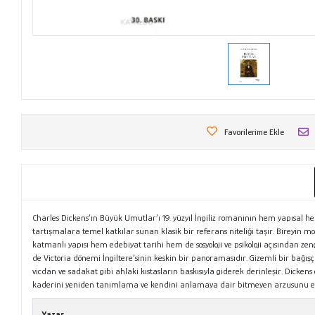
Favorilerime Ekle
Charles Dickens’ın Büyük Umutlar’ı 19. yüzyıl İngiliz romanının hem yapısal 
tartışmalara temel katkılar sunan klasik bir referans niteliği taşır. Bireyin mo
katmanlı yapısı hem edebiyat tarihi hem de sosyoloji ve psikoloji açısından z
de Victoria dönemi İngiltere’sinin keskin bir panoramasıdır. Gizemli bir bağışçı
vicdan ve sadakat gibi ahlaki kıstasların baskısıyla giderek derinleşir. Dicke
kaderini yeniden tanımlama ve kendini anlamaya dair bitmeyen arzusunu evre
Yazar