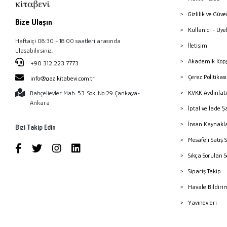
Gizlilik ve Güve
Bize Ulaşın
Kullanıcı - Üye
Haftaiçi 08:30 - 18:00 saatleri arasında
İletişim
ulaşabilirsiniz.
Akademik Kopy
+90 312 223 7773
Çerez Politika
info@gazikitabevi.com.tr
KVKK Aydınlat
Bahçelievler Mah. 53. Sok. No:29 Çankaya-
Ankara
İptal ve İade Ş
İnsan Kaynakl
Bizi Takip Edin
Mesafeli Satış 
Sıkça Sorulan 
Sipariş Takip
Havale Bildiri
Yayınevleri