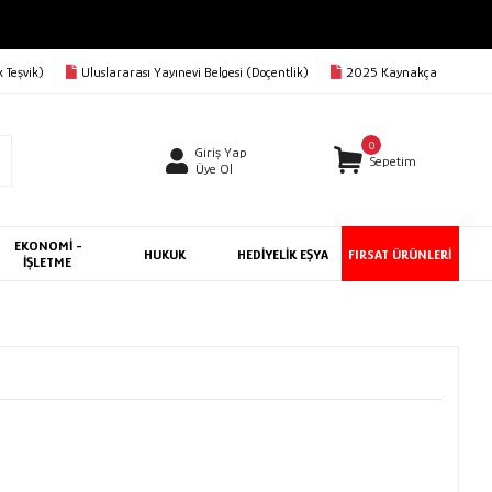
 Teşvik)
Uluslararası Yayınevi Belgesi (Doçentlik)
2025 Kaynakça
0
Giriş Yap
Sepetim
Üye Ol
EKONOMİ -
HUKUK
HEDİYELİK EŞYA
FIRSAT ÜRÜNLERİ
İŞLETME