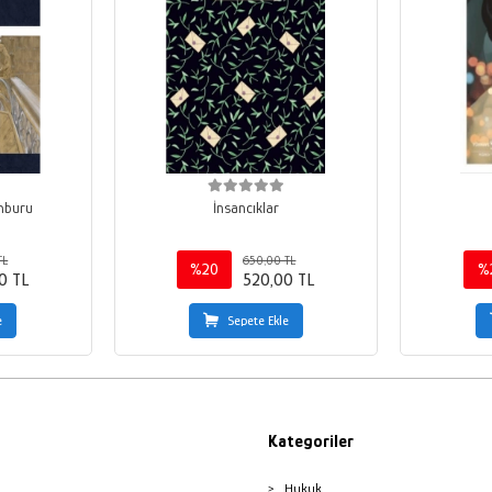
mburu
İnsancıklar
TL
650,00 TL
%20
%
0 TL
520,00 TL
e
Sepete Ekle
Kategoriler
Hukuk