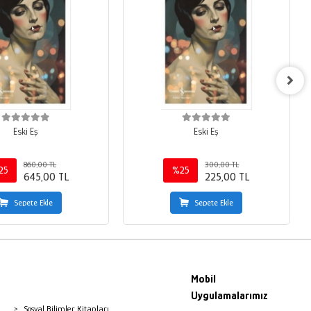
Eski Eş
Eski Eş
860,00 TL
300,00 TL
25
%25
645,00 TL
225,00 TL
Sepete Ekle
Sepete Ekle
Mobil
Uygulamalarımız
Sosyal Bilimler Kitapları