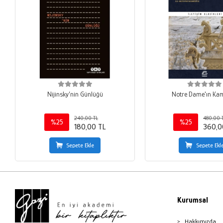
Nijinsky’nin Günlüğü
Notre Dame'ın Ka
240,00 TL
480,00 
%25
%25
180,00 TL
360,0
Sepete Ekle
Sepete Ekl
Kurumsal
Hakkımızda