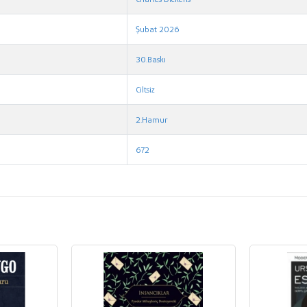
Şubat 2026
30.Baskı
Ciltsiz
2.Hamur
672