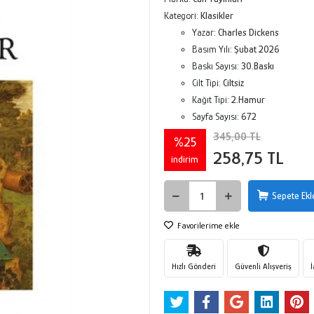
Kategori:
Klasikler
Yazar:
Charles Dickens
Basım Yılı:
Şubat 2026
Baskı Sayısı:
30.Baskı
Cilt Tipi:
Ciltsiz
Kağıt Tipi:
2.Hamur
Sayfa Sayısı:
672
345,00 TL
%25
258,75 TL
indirim
Sepete Ekl
Favorilerime ekle
Hızlı Gönderi
Güvenli Alışveriş