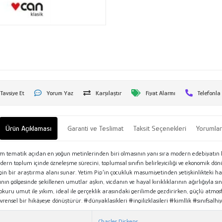
Tavsiye Et
Yorum Yaz
Karşılaştır
Fiyat Alarmı
Telefonla
Ürün Açıklaması
Garanti ve Teslimat
Taksit Seçenekleri
Yorumla
hem tematik açıdan en yoğun metinlerinden biri olmasının yanı sıra modern edebiyatın 
dern toplum içinde özneleşme sürecini, toplumsal sınıfın belirleyiciliği ve ekonomik dönü
engin bir araştırma alanı sunar. Yetim Pip’in çocukluk masumiyetinden yetişkinlikteki 
nın gölgesinde şekillenen umutlar aşkın, vicdanın ve hayal kırıklıklarının ağırlığıyla sı
ns okuru umut ile yıkım, ideal ile gerçeklik arasındaki gerilimde gezdirirken, güçlü atm
nsel bir hikâyeye dönüştürür. #dünyaklasikleri #ingilizklasileri #kimllik #sınıfsa
Charles Dickens