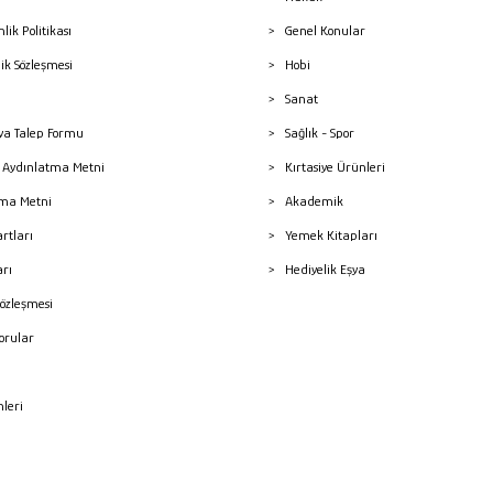
nlik Politikası
Genel Konular
lik Sözleşmesi
Hobi
Sanat
a Talep Formu
Sağlık - Spor
sı Aydınlatma Metni
Kırtasiye Ürünleri
ma Metni
Akademik
artları
Yemek Kitapları
arı
Hediyelik Eşya
Sözleşmesi
Sorular
mleri