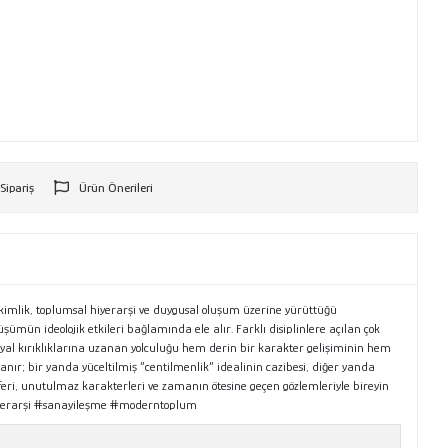
 Sipariş
Ürün Önerileri
r
kimlik, toplumsal hiyerarşi ve duygusal oluşum üzerine yürüttüğü
şümün ideolojik etkileri bağlamında ele alır. Farklı disiplinlere açılan çok
hayal kırıklıklarına uzanan yolculuğu hem derin bir karakter gelişiminin hem
nanır; bir yanda yüceltilmiş “centilmenlik” idealinin cazibesi, diğer yanda
osferi, unutulmaz karakterleri ve zamanın ötesine geçen gözlemleriyle bireyin
lhiyerarşi #sanayileşme #moderntoplum