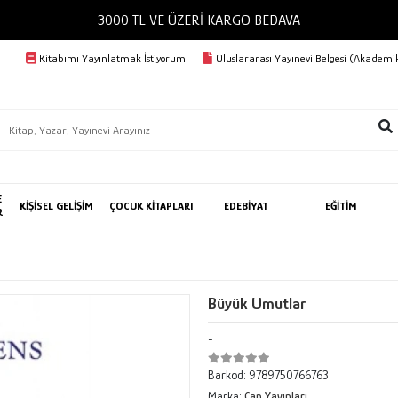
3000 TL VE ÜZERİ KARGO BEDAVA
Kitabımı Yayınlatmak İstiyorum
Uluslararası Yayınevi Belgesi (Akademik
E
KİŞİSEL GELİŞİM
ÇOCUK KİTAPLARI
EDEBİYAT
EĞİTİM
R
Büyük Umutlar
-
Barkod:
9789750766763
Marka:
Can Yayınları