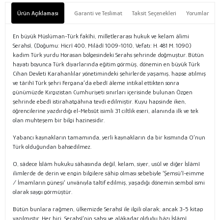
Ürün Açıklaması
Garanti ve Teslimat
Taksit Seçenekleri
Yorumlar
En büyük Müslüman-Türk fakîhi, milletlerarası hukuk ve kelam âlimi
Serahsî, (Doğumu: Hicrî 400, Milâdî 1009-1010, Vefatı: H. 481 M. 1090)
kadim Türk yurdu Horasan bölgesindeki Serahs şehrinde doğmuştur. Bütün
hayatı boyunca Türk diyarlarında eğitim görmüş, dönemin en büyük Türk
Cihan Devleti Karahanlılar yönetimindeki şehirlerde yaşamış, hapse atılmış
ve târihî Türk şehri Fergana’da ebedî âleme intikal ettikten sonra
günümüzde Kırgızistan Cumhuriyeti sınırları içerisinde bulunan Özgen
şehrinde ebedî istirahatgâhına tevdi edilmiştir. Kuyu hapsinde iken,
öğrencilerine yazdırdığı el-Mebsût isimli 31 ciltlik eseri, alanında ilk ve tek
olan muhteşem bir bilgi hazinesidir.
Yabancı kaynakların tamamında, yerli kaynakların da bir kısmında O’nun
Türk olduğundan bahsedilmez.
O, sâdece İslâm hukuku sâhasında değil, kelam, siyer, usûl ve diğer İslâmî
ilimlerde de derin ve engin bilgilere sâhip olması sebebiyle ‘Şemsü’l-eimme
/ İmamların güneşi’ unvânıyla taltif edilmiş, yaşadığı dönemin sembol ismi
olarak saygı görmüştür.
Bütün bunlara rağmen, ülkemizde Serahsî ile ilgili olarak; ancak 3-5 kitap
yazılmıştır. Her biri, Serahsî’nin şahsı ve alâkadar olduğu bâzı İslâmî