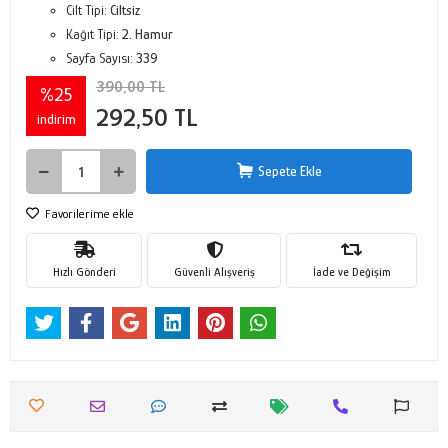
Cilt Tipi:
Ciltsiz
Kağıt Tipi:
2. Hamur
Sayfa Sayısı:
339
390,00 TL
%25
292,50 TL
indirim
Sepete Ekle
Favorilerime ekle
Hızlı Gönderi
Güvenli Alışveriş
İade ve Değişim