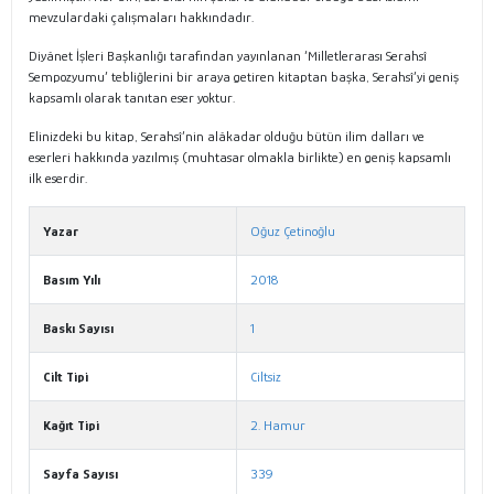
mevzulardaki çalışmaları hakkındadır.
Diyânet İşleri Başkanlığı tarafından yayınlanan ‘Milletlerarası Serahsî
Sempozyumu’ tebliğlerini bir araya getiren kitaptan başka, Serahsî’yi geniş
kapsamlı olarak tanıtan eser yoktur.
Elinizdeki bu kitap, Serahsî’nin alâkadar olduğu bütün ilim dalları ve
eserleri hakkında yazılmış (muhtasar olmakla birlikte) en geniş kapsamlı
ilk eserdir.
Yazar
Oğuz Çetinoğlu
Basım Yılı
2018
Baskı Sayısı
1
Cilt Tipi
Ciltsiz
Kağıt Tipi
2. Hamur
Sayfa Sayısı
339