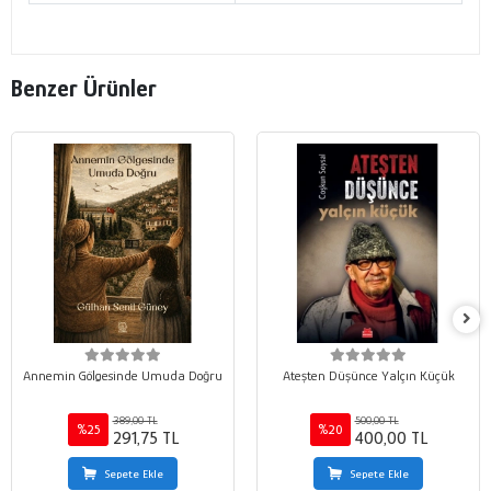
Benzer Ürünler
Annemin Gölgesinde Umuda Doğru
Ateşten Düşünce Yalçın Küçük
389,00 TL
500,00 TL
%25
%20
291,75 TL
400,00 TL
Sepete Ekle
Sepete Ekle