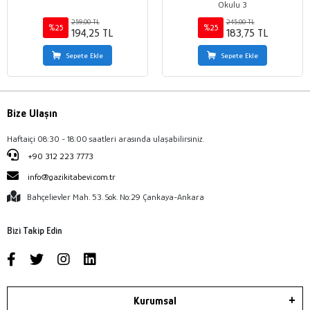
Okulu 3
259,00 TL
245,00 TL
%25
%25
194,25 TL
183,75 TL
Sepete Ekle
Sepete Ekle
Bize Ulaşın
Haftaiçi 08:30 - 18:00 saatleri arasında ulaşabilirsiniz.
+90 312 223 7773
info@gazikitabevi.com.tr
Bahçelievler Mah. 53. Sok. No:29 Çankaya-Ankara
Bizi Takip Edin
Kurumsal