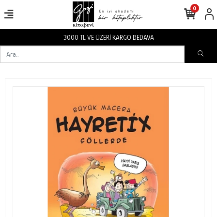
0
İ KARGO BEDAVA
3000 TL VE ÜZER