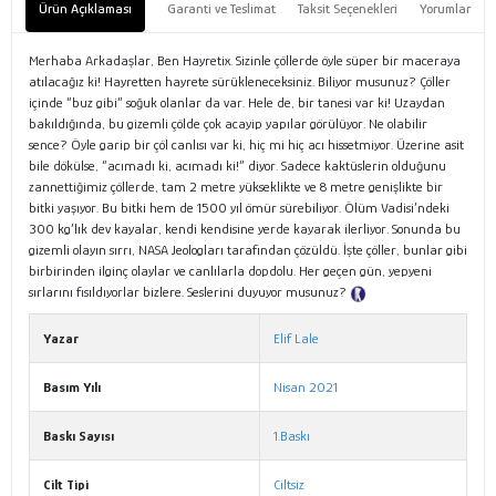
Ürün Açıklaması
Garanti ve Teslimat
Taksit Seçenekleri
Yorumlar
Merhaba Arkadaşlar, Ben Hayretix. Sizinle çöllerde öyle süper bir maceraya
atılacağız ki! Hayretten hayrete sürükleneceksiniz. Biliyor musunuz? Çöller
içinde “buz gibi” soğuk olanlar da var. Hele de, bir tanesi var ki! Uzaydan
bakıldığında, bu gizemli çölde çok acayip yapılar görülüyor. Ne olabilir
sence? Öyle garip bir çöl canlısı var ki, hiç mi hiç acı hissetmiyor. Üzerine asit
bile dökülse, “acımadı ki, acımadı ki!” diyor. Sadece kaktüslerin olduğunu
zannettiğimiz çöllerde, tam 2 metre yükseklikte ve 8 metre genişlikte bir
bitki yaşıyor. Bu bitki hem de 1500 yıl ömür sürebiliyor. Ölüm Vadisi’ndeki
300 kg’lık dev kayalar, kendi kendisine yerde kayarak ilerliyor. Sonunda bu
gizemli olayın sırrı, NASA Jeologları tarafından çözüldü. İşte çöller, bunlar gibi
birbirinden ilginç olaylar ve canlılarla dopdolu. Her geçen gün, yepyeni
sırlarını fısıldıyorlar bizlere. Seslerini duyuyor musunuz?
Tanıtım Metni
Yazar
Elif Lale
Basım Yılı
Nisan 2021
Baskı Sayısı
1.Baskı
Cilt Tipi
Ciltsiz