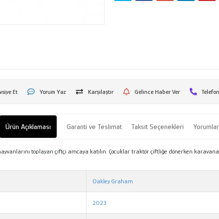
vsiye Et
Yorum Yaz
Karşılaştır
Gelince Haber Ver
Telefon
Ürün Açıklaması
Garanti ve Teslimat
Taksit Seçenekleri
Yorumla
vanlarını toplayan çiftçi amcaya katılın. Çocuklar traktör çiftliğe dönerken karavana a
Oakley Graham
2023