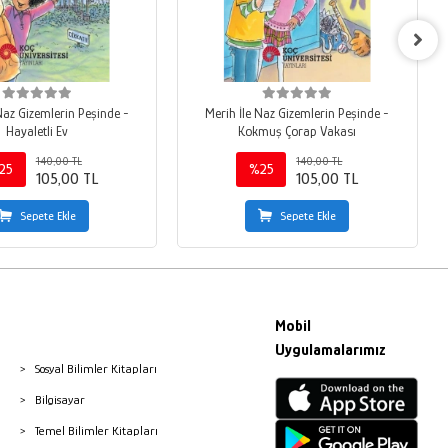
Naz Gizemlerin Peşinde -
Merih İle Naz Gizemlerin Peşinde -
Hayaletli Ev
Kokmuş Çorap Vakası
140,00 TL
140,00 TL
25
%25
105,00 TL
105,00 TL
Sepete Ekle
Sepete Ekle
Mobil
Uygulamalarımız
Sosyal Bilimler Kitapları
Bilgisayar
Temel Bilimler Kitapları