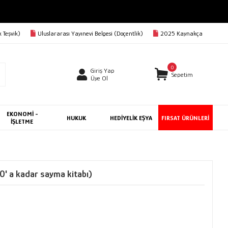
 Teşvik)
Uluslararası Yayınevi Belgesi (Doçentlik)
2025 Kaynakça
0
Giriş Yap
Sepetim
Üye Ol
EKONOMİ -
HUKUK
HEDİYELİK EŞYA
FIRSAT ÜRÜNLERİ
İŞLETME
 a kadar sayma kitabı)