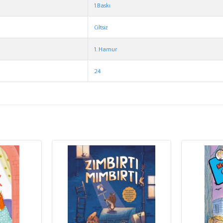
1.Baskı
Ciltsiz
1. Hamur
24