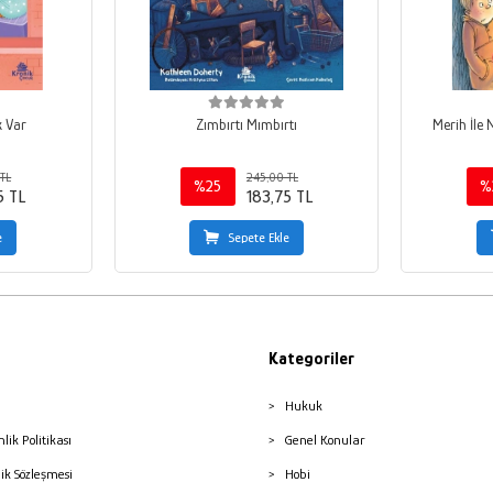
k Var
Zımbırtı Mımbırtı
Merih İle 
TL
245,00 TL
%25
%
5 TL
183,75 TL
e
Sepete Ekle
Kategoriler
Hukuk
nlik Politikası
Genel Konular
lik Sözleşmesi
Hobi