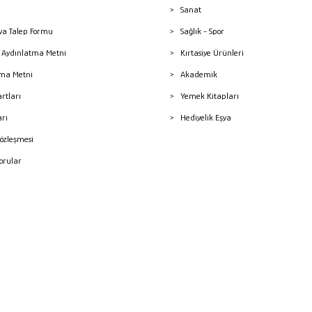
Sanat
a Talep Formu
Sağlık - Spor
sı Aydınlatma Metni
Kırtasiye Ürünleri
ma Metni
Akademik
artları
Yemek Kitapları
arı
Hediyelik Eşya
Sözleşmesi
Sorular
mleri
superKET E-ticaret ve Pazaryeri Entegrasyon Çözümleri