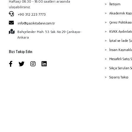
Haftaiçi 08:30 - 18:00 saatleri arasında
İletişim
ulaşabilirsiniz.
Akademik Kopy
+90 312 223 7773
Çerez Politika
info@gazikitabevi.com.tr
KVKK Aydınlat
Bahçelievler Mah. 53. Sok. No:29 Çankaya-
Ankara
İptal ve İade Ş
İnsan Kaynakl
Bizi Takip Edin
Mesafeli Satış 
Sıkça Sorulan 
Sipariş Takip
Havale Bildiri
Yayınevleri