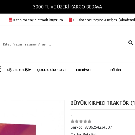
3000 TL VE ÜZERİ KARGO BEDAVA
Kitabımı Yayınlatmak İstiyorum
Uluslararası Yayınevi Belgesi (Akademik
E
KİŞİSEL GELİŞİM
ÇOCUK KİTAPLARI
EDEBİYAT
EĞİTİM
R
BÜYÜK KIRMIZI TRAKTÖR (10'
-
Barkod:
9786254234507
Marka:
Beta Kids