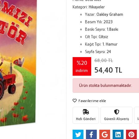
Kategori:
Hikayeler
Yazar:
Oakley Graham
Basım Yılı:
2023
Baskı Sayısı:
1.Baskı
Cilt Tipi:
Ciltsiz
Kağıt Tipi:
1. Hamur
Sayfa Sayısı:
24
68,00 TL
%20
54,40 TL
indirim
Ürün stokta bulunmamaktadır.
Favorilerime ekle
Hızlı Gönderi
Güvenli Alışveriş